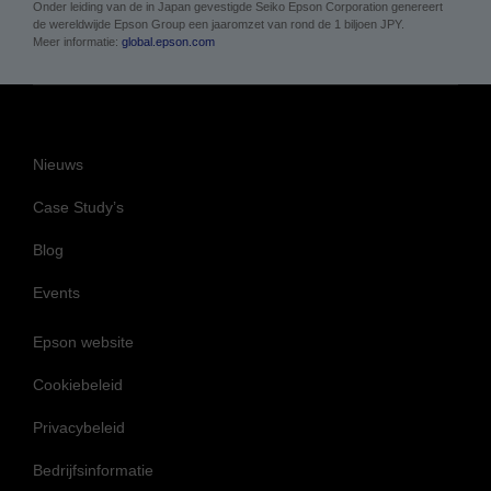
stappen ondernomen waarmee het bedrijf tegen 2050 koolstofnegatief is en
geen eindige grondstoffen zoals olie en metaalertsen meer gebruikt.
Onder leiding van de in Japan gevestigde Seiko Epson Corporation genereert
de wereldwijde Epson Group een jaaromzet van rond de 1 biljoen JPY.
Meer informatie:
global.epson.com
Nieuws
Case Study’s
Blog
Events
Epson website
Cookiebeleid
Privacybeleid