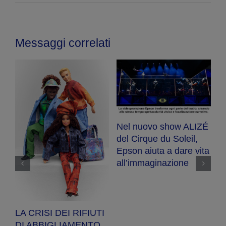
Messaggi correlati
Nel nuovo show ALIZÉ
E
del Cirque du Soleil,
R
Epson aiuta a dare vita
se
ot
all’immaginazione
a
a
pe
LA CRISI DEI RIFIUTI
DI ABBIGLIAMENTO