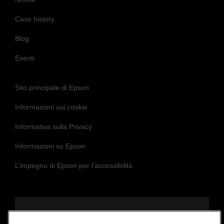
Case history
Blog
Eventi
Sito principale di Epson
Informazioni sui cookie
Informativa sulla Privacy
Informazioni su Epson
L’impegno di Epson per l’accessibilità
Seguici per essere sempre aggiornato e in