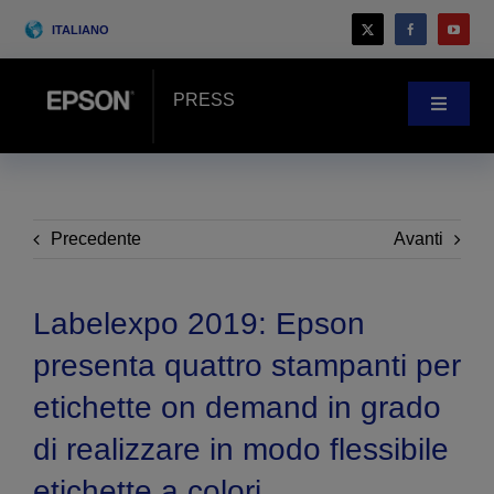
Skip
ITALIANO
to
content
PRESS
Toggle
Navigat
Novità
Case history
Precedente
Avanti
Blog
Labelexpo 2019: Epson
presenta quattro stampanti per
Eventi
etichette on demand in grado
di realizzare in modo flessibile
Search
for:
etichette a colori