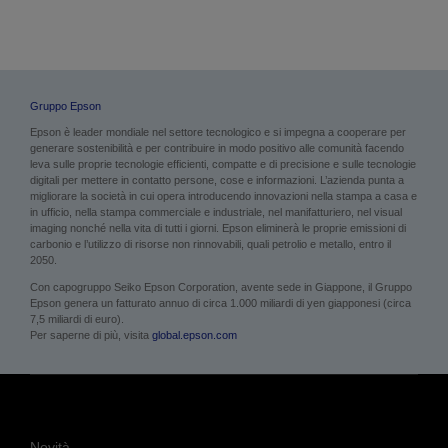
Gruppo Epson
Epson è leader mondiale nel settore tecnologico e si impegna a cooperare per
generare sostenibilità e per contribuire in modo positivo alle comunità facendo
leva sulle proprie tecnologie efficienti, compatte e di precisione e sulle tecnologie
digitali per mettere in contatto persone, cose e informazioni. L’azienda punta a
migliorare la società in cui opera introducendo innovazioni nella stampa a casa e
in ufficio, nella stampa commerciale e industriale, nel manifatturiero, nel visual
imaging nonché nella vita di tutti i giorni. Epson eliminerà le proprie emissioni di
carbonio e l’utilizzo di risorse non rinnovabili, quali petrolio e metallo, entro il
2050.
Con capogruppo Seiko Epson Corporation, avente sede in Giappone, il Gruppo
Epson genera un fatturato annuo di circa 1.000 miliardi di yen giapponesi (circa
7,5 miliardi di euro).
Per saperne di più, visita
global.epson.com
Novità