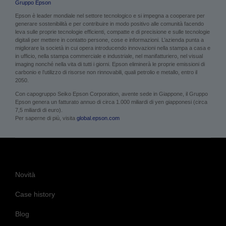
in ufficio, nella stampa commerciale e industriale, nel manifatturiero, nel visual
imaging nonché nella vita di tutti i giorni. Epson eliminerà le proprie emissioni di
carbonio e l’utilizzo di risorse non rinnovabili, quali petrolio e metallo, entro il
2050.
Con capogruppo Seiko Epson Corporation, avente sede in Giappone, il Gruppo
Epson genera un fatturato annuo di circa 1.000 miliardi di yen giapponesi (circa
7,5 miliardi di euro).
Per saperne di più, visita
global.epson.com
Novità
Case history
Blog
Eventi
Sito principale di Epson