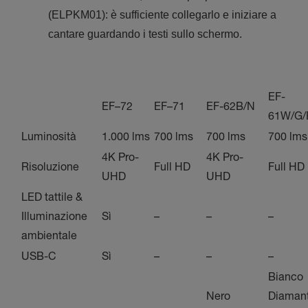
(ELPKM01): è sufficiente collegarlo e iniziare a
cantare guardando i testi sullo schermo.
EF-
EF–72
EF–71
EF-62B/N
61W/G/
Luminosità
1.000 lms
700 lms
700 lms
700 lms
4K Pro-
4K Pro-
Risoluzione
Full HD
Full HD
UHD
UHD
LED tattile &
Illuminazione
Sì
–
–
–
ambientale
USB-C
Sì
–
–
–
Bianco
Nero
Diamant