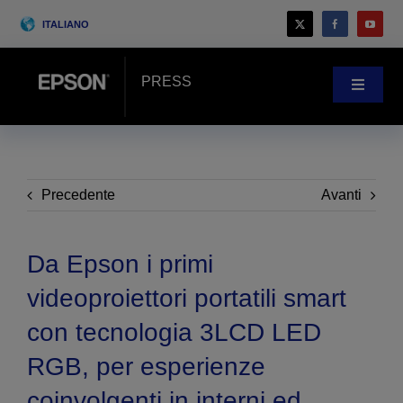
Skip
ITALIANO
to
content
PRESS
Toggle
Navigat
Novità
Case history
Precedente
Avanti
Blog
Da Epson i primi
videoproiettori portatili smart
Eventi
con tecnologia 3LCD LED
RGB, per esperienze
Search
for:
coinvolgenti in interni ed