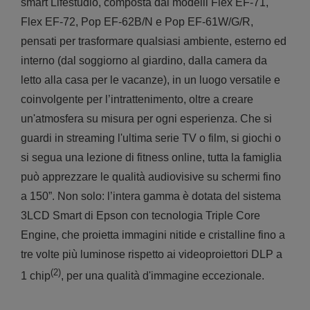
smart Lifestudio, composta dai modelli Flex EF-71,
Flex EF-72, Pop EF-62B/N e Pop EF-61W/G/R,
pensati per trasformare qualsiasi ambiente, esterno ed
interno (dal soggiorno al giardino, dalla camera da
letto alla casa per le vacanze), in un luogo versatile e
coinvolgente per l’intrattenimento, oltre a creare
un'atmosfera su misura per ogni esperienza. Che si
guardi in streaming l'ultima serie TV o film, si giochi o
si segua una lezione di fitness online, tutta la famiglia
può apprezzare le qualità audiovisive su schermi fino
a 150”. Non solo: l’intera gamma è dotata del sistema
3LCD Smart di Epson con tecnologia Triple Core
Engine, che proietta immagini nitide e cristalline fino a
tre volte più luminose rispetto ai videoproiettori DLP a
(2)
1 chip
, per una qualità d'immagine eccezionale.