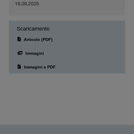
Articolo (PDF)
Immagini
Immagini e PDF
Gruppo Epson
Epson è leader mondiale nel settore tecnologico e si impegna a cooperare per
generare sostenibilità e per contribuire in modo positivo alle comunità facendo
leva sulle proprie tecnologie efficienti, compatte e di precisione e sulle tecnologie
digitali per mettere in contatto persone, cose e informazioni. L’azienda punta a
migliorare la società in cui opera introducendo innovazioni nella stampa a casa e