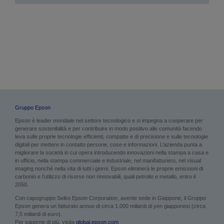
Gruppo Epson
Epson è leader mondiale nel settore tecnologico e si impegna a cooperare per
generare sostenibilità e per contribuire in modo positivo alle comunità facendo
leva sulle proprie tecnologie efficienti, compatte e di precisione e sulle tecnologie
digitali per mettere in contatto persone, cose e informazioni. L’azienda punta a
migliorare la società in cui opera introducendo innovazioni nella stampa a casa e
in ufficio, nella stampa commerciale e industriale, nel manifatturiero, nel visual
imaging nonché nella vita di tutti i giorni. Epson eliminerà le proprie emissioni di
carbonio e l’utilizzo di risorse non rinnovabili, quali petrolio e metallo, entro il
2050.
Con capogruppo Seiko Epson Corporation, avente sede in Giappone, il Gruppo
Epson genera un fatturato annuo di circa 1.000 miliardi di yen giapponesi (circa
7,5 miliardi di euro).
Per saperne di più, visita
global.epson.com