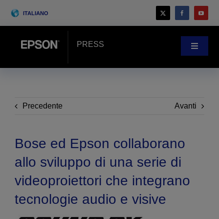
Skip
ITALIANO
to
content
PRESS
Toggle
Navigat
Novità
Case history
Precedente
Avanti
Blog
Bose ed Epson collaborano
allo sviluppo di una serie di
Eventi
videoproiettori che integrano
tecnologie audio e visive
Search
for: