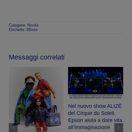
Categorie:
Novità
Etichette:
#Bose
Messaggi correlati
Nel nuovo show ALIZÉ
E
del Cirque du Soleil,
R
Epson aiuta a dare vita
se
ot
all’immaginazione
a