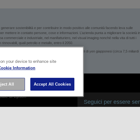
enerare sostenibilità e per contribuire in modo positivo alle comunità facendo leva sulle
i per mettere in contatto persone, cose e informazioni. L’azienda punta a migliorare la società i
 commerciale e industriale, nel manifatturiero, nel visual imaging nonché nella vita di tutti i
rinnovabili, quali petrolio e metallo, entro il 2050.
son genera un fatturato annuo di circa 1.000 miliardi di yen giapponesi (circa 7,5 miliardi
 on your device to enhance site
Cookie Information
ject All
Accept All Cookies
ipale di Epson
Seguici per essere sem
ni sui cookie
a sulla Privacy
oni su Epson