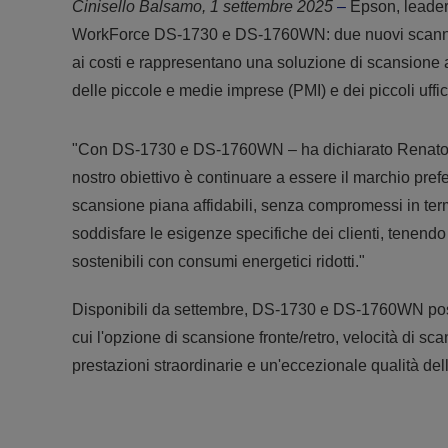
Cinisello Balsamo, 1 settembre 2025
–
Epson, leader
WorkForce DS-1730 e DS-1760WN: due nuovi scanner pi
ai costi e rappresentano una soluzione di scansione af
delle piccole e medie imprese (PMI) e dei piccoli uffic
"Con DS-1730 e DS-1760WN – ha dichiarato Renato S
nostro obiettivo è continuare a essere il marchio pref
scansione piana affidabili, senza compromessi in term
soddisfare le esigenze specifiche dei clienti, tenend
sostenibili con consumi energetici ridotti."
Disponibili da settembre, DS-1730 e DS-1760WN possi
cui l'opzione di scansione fronte/retro, velocità di s
prestazioni straordinarie e un'eccezionale qualità de