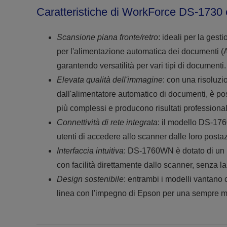
Caratteristiche di WorkForce DS-173
Scansione piana fronte/retro
: ideali per la ges
per l'alimentazione automatica dei documenti (AD
garantendo versatilità per vari tipi di documenti.
Elevata qualità dell'immagine
: con una risoluzi
dall'alimentatore automatico di documenti, è poss
più complessi e producono risultati professional
Connettività di rete integrata
: il modello DS-17
utenti di accedere allo scanner dalle loro posta
Interfaccia intuitiva
: DS-1760WN è dotato di un i
con facilità direttamente dallo scanner, senza la
Design sostenibile
: entrambi i modelli vantano c
linea con l'impegno di Epson per una sempre ma