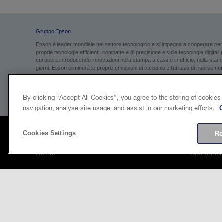
Gruppo Epson
Epson è leader mondiale nel settore tecnologico e si impegna a cooperare per g
proprie tecnologie efficienti, compatte e di precisione e sulle tecnologie digital
cui opera introducendo innovazioni nella stampa a casa e in ufficio, nella stampa
giorni. Epson eliminerà le proprie emissioni di carbonio e l’utilizzo di risorse non 
Con capogruppo Seiko Epson Corporation, avente sede in Giappone, il Gruppo Ep
di euro).
Per saperne di più, visita
global.epson.com
By clicking “Accept All Cookies”, you agree to the storing of cookies
navigation, analyse site usage, and assist in our marketing efforts.
Cookies Settings
Re
Novità
Sito princ
Case history
Informazio
Blog
Informativ
Eventi
Informazi