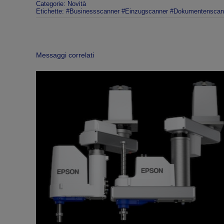
Categorie:
Novità
Etichette:
#Businessscanner #Einzugscanner #Dokumentenscan
Messaggi correlati
bilità