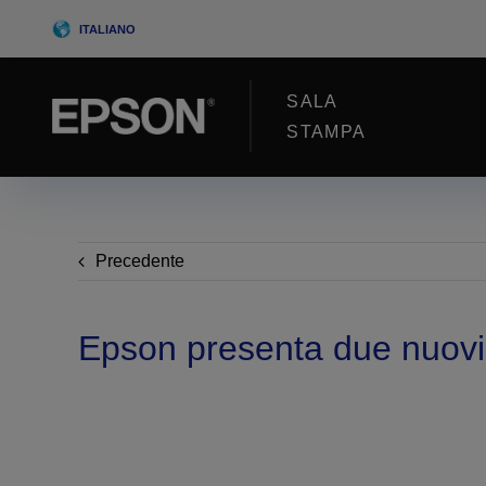
Skip
ITALIANO
to
content
SALA
STAMPA
Precedente
Epson presenta due nuovi