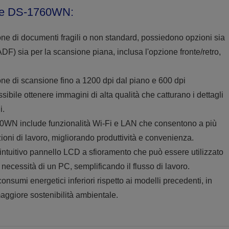
0 e DS-1760WN:
tione di documenti fragili o non standard, possiedono opzioni sia
F) sia per la scansione piana, inclusa l'opzione fronte/retro,
one di scansione fino a 1200 dpi dal piano e 600 dpi
ibile ottenere immagini di alta qualità che catturano i dettagli
i.
60WN include funzionalità Wi-Fi e LAN che consentono a più
zioni di lavoro, migliorando produttività e convenienza.
ntuitivo pannello LCD a sfioramento che può essere utilizzato
 necessità di un PC, semplificando il flusso di lavoro.
onsumi energetici inferiori rispetto ai modelli precedenti, in
ggiore sostenibilità ambientale.