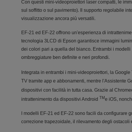
Con questi mini-videoproiettori laser compatti, le imm
sul soffitto o sul pavimento). Il supporto regolabile i
visualizzazione ancora più versatili.
EF-21 ed EF-22 offrono un'esperienza di intrattenime
tecnologia 3LCD di Epson garantisce immagini luminos
dei colori pari a quella del bianco. Entrambi i modell
ombreggiature ben definite e neri profondi.
Integrata in entrambi i mini-videoproiettori, la Googl
TV tramite app e abbonamenti, mentre l'Assistente Goog
dispositivi con facilità in tutta casa. Grazie al Chrom
TM
intrattenimento da dispositivi Android
e iOS, nonc
I modelli EF-21 ed EF-22 sono facili da configurare 
correzione trapezoidale, il rilevamento degli ostacoli