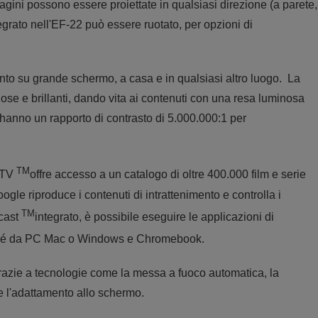
agini possono essere proiettate in qualsiasi direzione (a parete,
ntegrato nell'EF-22 può essere ruotato, per opzioni di
nto su grande schermo, a casa e in qualsiasi altro luogo. La
e e brillanti, dando vita ai contenuti con una resa luminosa
i hanno un rapporto di contrasto di 5.000.000:1 per
TM
e TV
offre accesso a un catalogo di oltre 400.000 film e serie
le riproduce i contenuti di intrattenimento e controlla i
TM
ecast
integrato, è possibile eseguire le applicazioni di
hé da PC Mac o Windows e Chromebook.
grazie a tecnologie come la messa a fuoco automatica, la
 e l'adattamento allo schermo.