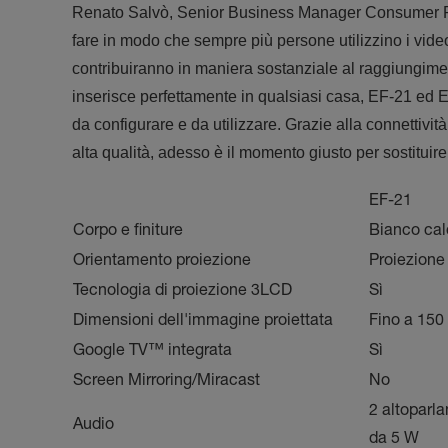
Renato Salvò, Senior Business Manager Consumer Prod
fare in modo che sempre più persone utilizzino i video
contribuiranno in maniera sostanziale al raggiungiment
inserisce perfettamente in qualsiasi casa, EF-21 ed 
da configurare e da utilizzare. Grazie alla connettivit
alta qualità, adesso è il momento giusto per sostituire 
EF-21
Corpo e finiture
Bianco ca
Orientamento proiezione
Proiezione
Tecnologia di proiezione 3LCD
Sì
Dimensioni dell'immagine proiettata
Fino a 150
Google TV™ integrata
Sì
Screen Mirroring/Miracast
No
2 altoparla
Audio
da 5 W