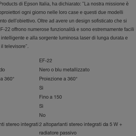
ucts di Epson Italia, ha dichiarato: "La nostra missione è
proiettori ogni giorno nelle loro case e questi due modelli
o dell'obiettivo. Oltre ad avere un design sofisticato che si
EF-22 offrono numerose funzionalità e sono estremamente facili
à intelligente e alla sorgente luminosa laser di lunga durata e
il televisore".
EF-22
ldo
Nero o blu metallizzato
 a 360°
Proiezione a 360°
Sì
Fino a 150
Sì
No
nti stereo integrati
2 altoparlanti stereo integrati da 5 W +
radiatore passivo