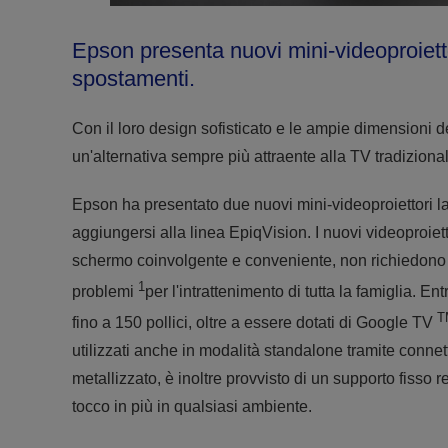
Epson presenta nuovi mini-videoproiettori
spostamenti.
Con il loro design sofisticato e le ampie dimensioni d
un'alternativa sempre più attraente alla TV tradiziona
Epson ha presentato due nuovi mini-videoproiettori l
aggiungersi alla linea EpiqVision. I nuovi videoproie
schermo coinvolgente e conveniente, non richiedono 
1
problemi
per l'intrattenimento di tutta la famiglia. E
T
fino a 150 pollici, oltre a essere dotati di Google TV
utilizzati anche in modalità standalone tramite connett
metallizzato, è inoltre provvisto di un supporto fisso 
tocco in più in qualsiasi ambiente.