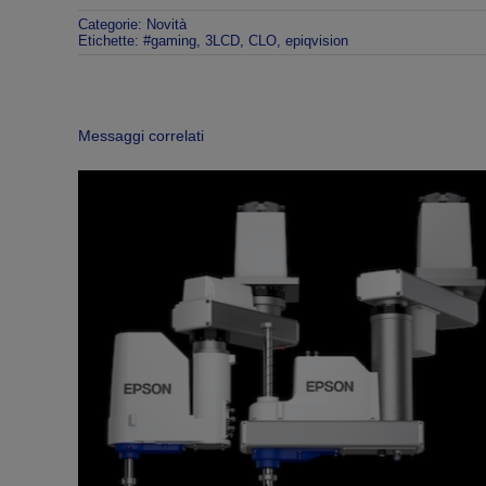
Categorie:
Novità
Etichette:
#gaming
,
3LCD
,
CLO
,
epiqvision
Messaggi correlati
bilità