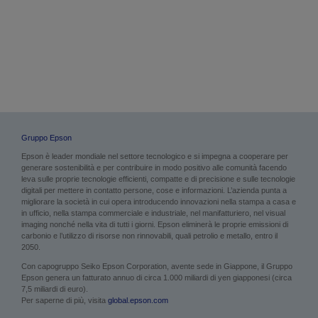
Gruppo Epson
Epson è leader mondiale nel settore tecnologico e si impegna a cooperare per
generare sostenibilità e per contribuire in modo positivo alle comunità facendo
leva sulle proprie tecnologie efficienti, compatte e di precisione e sulle tecnologie
digitali per mettere in contatto persone, cose e informazioni. L’azienda punta a
migliorare la società in cui opera introducendo innovazioni nella stampa a casa e
in ufficio, nella stampa commerciale e industriale, nel manifatturiero, nel visual
imaging nonché nella vita di tutti i giorni. Epson eliminerà le proprie emissioni di
carbonio e l’utilizzo di risorse non rinnovabili, quali petrolio e metallo, entro il
2050.
Con capogruppo Seiko Epson Corporation, avente sede in Giappone, il Gruppo
Epson genera un fatturato annuo di circa 1.000 miliardi di yen giapponesi (circa
7,5 miliardi di euro).
Per saperne di più, visita
global.epson.com