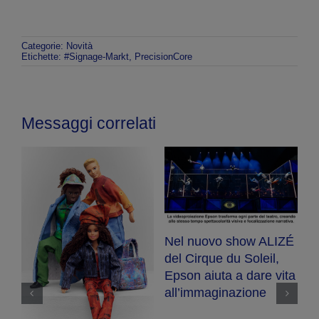
Categorie:
Novità
Etichette:
#Signage-Markt
,
PrecisionCore
Messaggi correlati
ovo show ALIZÉ
Epson lancia
ue du Soleil,
ReadyPrint Photo:
Epson lancia
iuta a dare vita
servizio di
programma di
aginazione
abbonamento
circolare co
all’inchiostro senza