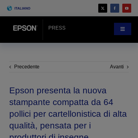
Skip
ITALIANO
to
content
PRESS
Toggle
Navigat
Novità
Case history
Precedente
Avanti
Blog
Epson presenta la nuova
stampante compatta da 64
Eventi
pollici per cartellonistica di alta
qualità, pensata per i
Search
for:
produttori di insegne