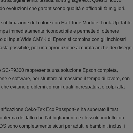
su abbigliamento, tessuti, soft signage ecc. Questo nuovo
 evoluzioni che garantiscono qualità e affidabilità migliori.
a sublimazione del colore con Half Tone Module, Look-Up Table
ampa immediatamente riconoscibile e permette di ottenere
rofilo di input Wide CMYK di Epson si combina con gli inchiostri
sta possibile, per una riproduzione accurata anche dei disegni
llo SC-F9300 rappresenta una soluzione Epson completa,
ne e software, per sfruttare al massimo il tempo di lavoro, con
tà che evitano problemi comuni quali increspatura e colpi alla
ificazione Oeko-Tex Eco Passport¹ e ha superato il test
nferma del fatto che l’abbigliamento e i tessuti prodotti con
DS sono completamente sicuri per adulti e bambini, inclusi i