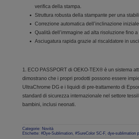
verifica della stampa.
Struttura robusta della stampante per una stabili
Correzione automatica dell’inclinazione iniziale
Qualità dell’immagine ad alta risoluzione fino a
Asciugatura rapida grazie al riscaldatore in us
1. ECO PASSPORT di OEKO-TEX® è un sistema attravers
dimostrano che i propri prodotti possono essere impieg
UltraChrome DG e i liquidi di pre-trattamento di Epson
standard di sicurezza internazionale nel settore tessile
bambini, inclusi neonati.
Categorie:
Novità
Etichette:
#Dye-Sublimation
,
#SureColor SC-F
,
dye-sublimation p