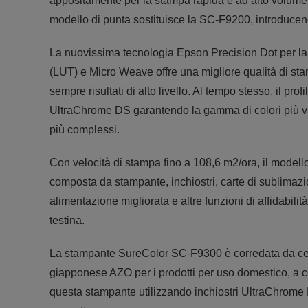
appositamente per la stampa rapida e ad alto volume 
modello di punta sostituisce la SC-F9200, introducendo
La nuovissima tecnologia Epson Precision Dot per l
(LUT) e Micro Weave offre una migliore qualità di st
sempre risultati di alto livello. Al tempo stesso, il p
UltraChrome DS garantendo la gamma di colori più va
più complessi.
Con velocità di stampa fino a 108,6 m2/ora, il mode
composta da stampante, inchiostri, carte di sublimazio
alimentazione migliorata e altre funzioni di affidabili
testina.
La stampante SureColor SC-F9300 è corredata da cert
giapponese AZO per i prodotti per uso domestico, a co
questa stampante utilizzando inchiostri UltraChrome 