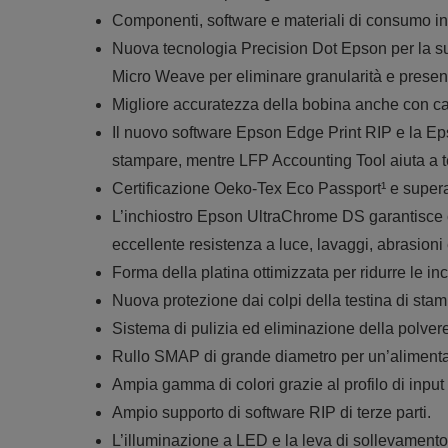
Componenti, software e materiali di consumo in
Nuova tecnologia Precision Dot Epson per la s
Micro Weave per eliminare granularità e presen
Migliore accuratezza della bobina anche con cart
Il nuovo software Epson Edge Print RIP e la Ep
stampare, mentre LFP Accounting Tool aiuta a te
Certificazione Oeko-Tex Eco Passport¹ e super
L’inchiostro Epson UltraChrome DS garantisce colo
eccellente resistenza a luce, lavaggi, abrasioni 
Forma della platina ottimizzata per ridurre le in
Nuova protezione dai colpi della testina di sta
Sistema di pulizia ed eliminazione della polver
Rullo SMAP di grande diametro per un’alimenta
Ampia gamma di colori grazie al profilo di inp
Ampio supporto di software RIP di terze parti.
L’illuminazione a LED e la leva di sollevament