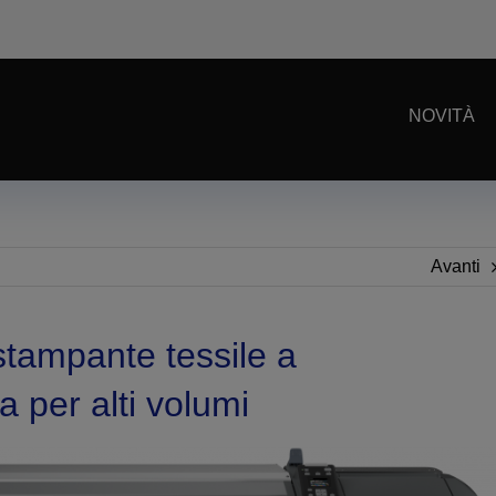
NOVITÀ
Avanti
tampante tessile a
 per alti volumi