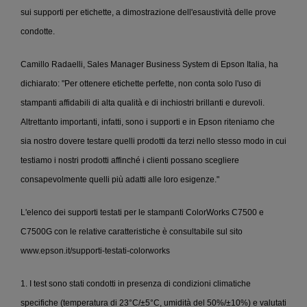
sui supporti per etichette, a dimostrazione dell'esaustività delle prove
condotte.
Camillo Radaelli, Sales Manager Business System di Epson Italia, ha
dichiarato: "Per ottenere etichette perfette, non conta solo l'uso di
stampanti affidabili di alta qualità e di inchiostri brillanti e durevoli.
Altrettanto importanti, infatti, sono i supporti e in Epson riteniamo che
sia nostro dovere testare quelli prodotti da terzi nello stesso modo in cui
testiamo i nostri prodotti affinché i clienti possano scegliere
consapevolmente quelli più adatti alle loro esigenze."
L'elenco dei supporti testati per le stampanti ColorWorks C7500 e
C7500G con le relative caratteristiche è consultabile sul sito
www.epson.it/supporti-testati-colorworks
1. I test sono stati condotti in presenza di condizioni climatiche
specifiche (temperatura di 23°C/±5°C, umidità del 50%/±10%) e valutati