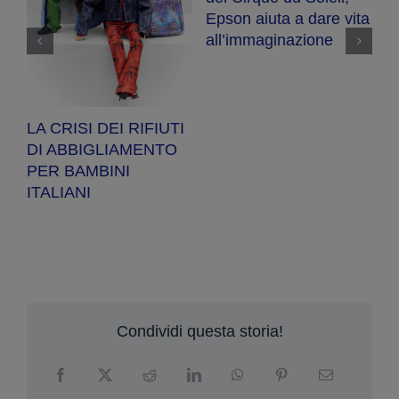
R
Epson aiuta a dare vita
se
ot
all’immaginazione
a
a
pe
LA CRISI DEI RIFIUTI
DI ABBIGLIAMENTO
PER BAMBINI
ITALIANI
Condividi questa storia!