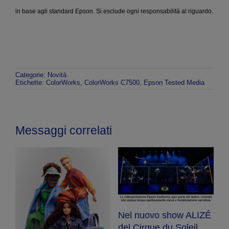
in base agli standard Epson. Si esclude ogni responsabilità al riguardo.
Categorie:
Novità
Etichette:
ColorWorks
,
ColorWorks C7500
,
Epson Tested Media
Messaggi correlati
Nel nuovo show ALIZÉ
E
del Cirque du Soleil,