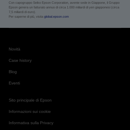
Con capogruppo Seiko Epson Corporation, avente sede in Giappone, il Gruppo
Epson genera un fatturato annuo di circa 1.000 miliardi di yen giapponesi (circa
7,5 miliardi di euro).
Per saperne di più, visita
global.epson.com
Novità
Case history
Blog
Eventi
Sito principale di Epson
Informazioni sui cookie
Informativa sulla Privacy