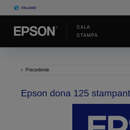
Skip
ITALIANO
to
content
SALA
STAMPA
Precedente
Epson dona 125 stampanti