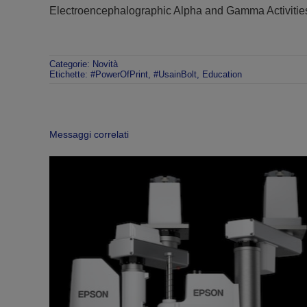
Electroencephalographic Alpha and Gamma Activitie
Categorie:
Novità
Etichette:
#PowerOfPrint
,
#UsainBolt
,
Education
Messaggi correlati