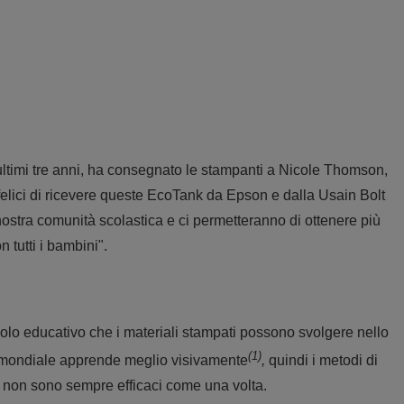
 ultimi tre anni, ha consegnato le stampanti a Nicole Thomson,
felici di ricevere queste EcoTank da Epson e dalla Usain Bolt
ostra comunità scolastica e ci permetteranno di ottenere più
 tutti i bambini".
uolo educativo che i materiali stampati possono svolgere nello
(1)
e mondiale apprende meglio visivamente
,
quindi i metodi di
vo non sono sempre efficaci come una volta.