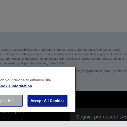
enerare sostenibilità e per contribuire in modo positivo alle comunità facendo leva sulle
i per mettere in contatto persone, cose e informazioni. L’azienda punta a migliorare la società i
 commerciale e industriale, nel manifatturiero, nel visual imaging nonché nella vita di tutti i
rinnovabili, quali petrolio e metallo, entro il 2050.
son genera un fatturato annuo di circa 1.000 miliardi di yen giapponesi (circa 7,5 miliardi
 on your device to enhance site
Cookie Information
ject All
Accept All Cookies
ipale di Epson
Seguici per essere sem
ni sui cookie