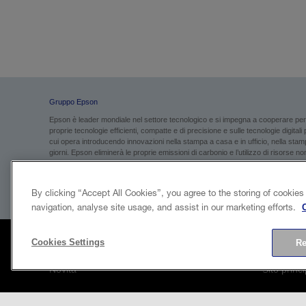
Gruppo Epson
Epson è leader mondiale nel settore tecnologico e si impegna a cooperare per g
proprie tecnologie efficienti, compatte e di precisione e sulle tecnologie digital
cui opera introducendo innovazioni nella stampa a casa e in ufficio, nella stampa
giorni. Epson eliminerà le proprie emissioni di carbonio e l’utilizzo di risorse non 
Con capogruppo Seiko Epson Corporation, avente sede in Giappone, il Gruppo Ep
di euro).
Per saperne di più, visita
global.epson.com
By clicking “Accept All Cookies”, you agree to the storing of cookies
navigation, analyse site usage, and assist in our marketing efforts.
Cookies Settings
Re
Novità
Sito princ
Case history
Informazio