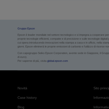
Gruppo Epson
Epson è leader mondiale nel settore tecnologico e si impegna a cooperare per g
proprie tecnologie efficienti, compatte e di precisione e sulle tecnologie digital
cui opera introducendo innovazioni nella stampa a casa e in ufficio, nella stampa
giorni. Epson eliminerà le proprie emissioni di carbonio e l’utilizzo di risorse non 
Con capogruppo Seiko Epson Corporation, avente sede in Giappone, il Gruppo Ep
di euro).
Per saperne di più, visita
global.epson.com
Novità
Sito princ
Case history
Informazio
Blog
Informativ