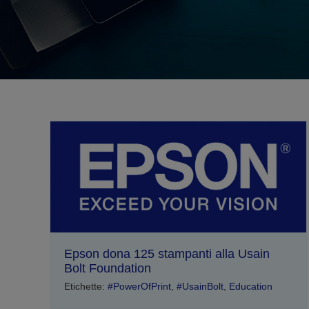
Epson dona 125 stampanti alla Usain
Bolt Foundation
Etichette:
#PowerOfPrint
,
#UsainBolt
,
Education