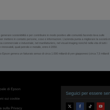
enerare sostenibilità e per contribuire in modo positivo alle comunità facendo leva sulle
i per mettere in contatto persone, cose e informazioni. L’azienda punta a migliorare la società i
 commerciale e industriale, nel manifatturiero, nel visual imaging nonché nella vita di tutti i
rinnovabili, quali petrolio e metallo, entro il 2050.
son genera un fatturato annuo di circa 1.000 miliardi di yen giapponesi (circa 7,5 miliardi
ipale di Epson
Seguici per essere sem
ni sui cookie
a sulla Privacy