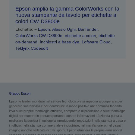
Epson amplia la gamma ColorWorks con la
nuova stampante da tavolo per etichette a
colori CW-D3800e
Etichette:
− Epson
,
Alessio Ughi
,
BarTender
,
ColorWorks CW-D3800e
,
etichette a colori
,
etichette
on-demand
,
Inchiostri a base dye
,
Loftware Cloud
,
Teklynx Codesoft
Gruppo Epson
Epson è leader mondiale nel settore tecnologico e si impegna a cooperare per
generare sostenibilità e per contribuire in modo positivo alle comunità facendo
leva sulle proprie tecnologie efficienti, compatte e di precisione e sulle tecnologie
digitali per mettere in contatto persone, cose e informazioni. L’azienda punta a
migliorare la società in cui opera introducendo innovazioni nella stampa a casa e
in ufficio, nella stampa commerciale e industriale, nel manifatturiero, nel visual
imaging nonché nella vita di tutti i giorni. Epson eliminerà le proprie emissioni di