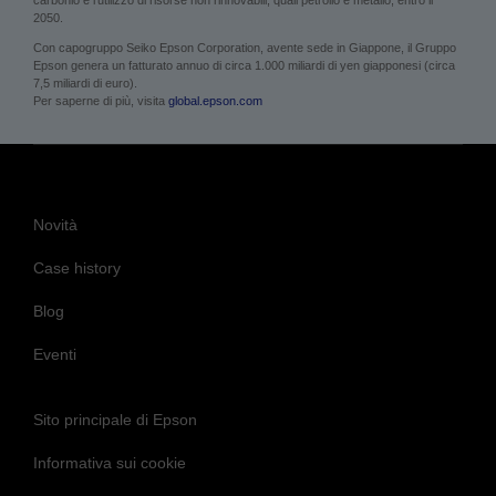
carbonio e l’utilizzo di risorse non rinnovabili, quali petrolio e metallo, entro il
2050.
Con capogruppo Seiko Epson Corporation, avente sede in Giappone, il Gruppo
Epson genera un fatturato annuo di circa 1.000 miliardi di yen giapponesi (circa
7,5 miliardi di euro).
Per saperne di più, visita
global.epson.com
Novità
Case history
Blog
Eventi
Sito principale di Epson
Informativa sui cookie