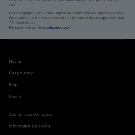
carbonio e l’utilizzo di risorse non rinnovabili, quali petrolio e metallo, entro il
2050.
Con capogruppo Seiko Epson Corporation, avente sede in Giappone, il Gruppo
Epson genera un fatturato annuo di circa 1.000 miliardi di yen giapponesi (circa
7,5 miliardi di euro).
Per saperne di più, visita
global.epson.com
Novità
Case history
Blog
Eventi
Sito principale di Epson
Informativa sui cookie