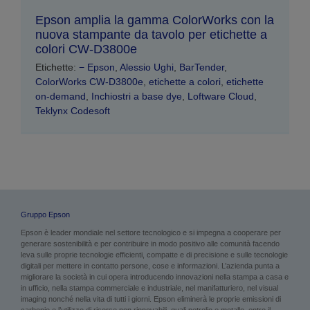
Epson amplia la gamma ColorWorks con la
nuova stampante da tavolo per etichette a
colori CW-D3800e
Etichette:
− Epson
,
Alessio Ughi
,
BarTender
,
ColorWorks CW-D3800e
,
etichette a colori
,
etichette
on-demand
,
Inchiostri a base dye
,
Loftware Cloud
,
Teklynx Codesoft
Gruppo Epson
Epson è leader mondiale nel settore tecnologico e si impegna a cooperare per
generare sostenibilità e per contribuire in modo positivo alle comunità facendo
leva sulle proprie tecnologie efficienti, compatte e di precisione e sulle tecnologie
digitali per mettere in contatto persone, cose e informazioni. L’azienda punta a
migliorare la società in cui opera introducendo innovazioni nella stampa a casa e
in ufficio, nella stampa commerciale e industriale, nel manifatturiero, nel visual
imaging nonché nella vita di tutti i giorni. Epson eliminerà le proprie emissioni di