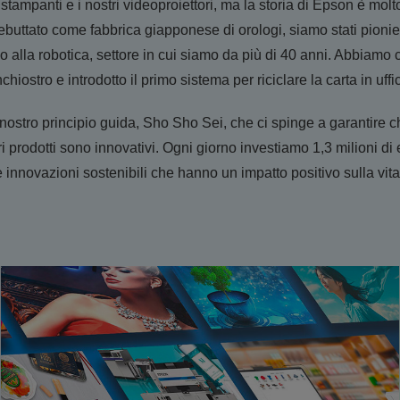
tampanti e i nostri videoproiettori, ma la storia di Epson è molto p
uttato come fabbrica giapponese di orologi, siamo stati pionier
no alla robotica, settore in cui siamo da più di 40 anni. Abbiamo
nchiostro e introdotto il primo sistema per riciclare la carta in uff
 nostro principio guida, Sho Sho Sei, che ci spinge a garantire ch
ri prodotti sono innovativi. Ogni giorno investiamo 1,3 milioni di 
novazioni sostenibili che hanno un impatto positivo sulla vita