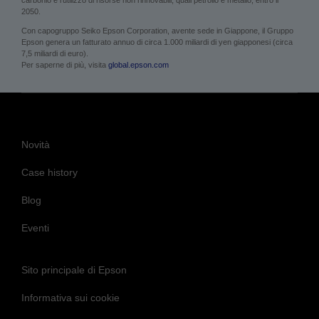
carbonio e l’utilizzo di risorse non rinnovabili, quali petrolio e metallo, entro il
2050.
Con capogruppo Seiko Epson Corporation, avente sede in Giappone, il Gruppo
Epson genera un fatturato annuo di circa 1.000 miliardi di yen giapponesi (circa
7,5 miliardi di euro).
Per saperne di più, visita
global.epson.com
Novità
Case history
Blog
Eventi
Sito principale di Epson
Informativa sui cookie