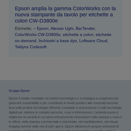
Epson amplia la gamma ColorWorks con la
nuova stampante da tavolo per etichette a
colori CW-D3800e
Etichette:
− Epson
,
Alessio Ughi
,
BarTender
,
ColorWorks CW-D3800e
,
etichette a colori
,
etichette
on-demand
,
Inchiostri a base dye
,
Loftware Cloud
,
Teklynx Codesoft
Gruppo Epson
Epson è leader mondiale nel settore tecnologico e si impegna a cooperare per
generare sostenibilità e per contribuire in modo positivo alle comunità facendo
leva sulle proprie tecnologie efficienti, compatte e di precisione e sulle tecnologie
digitali per mettere in contatto persone, cose e informazioni. L’azienda punta a
migliorare la società in cui opera introducendo innovazioni nella stampa a casa e
in ufficio, nella stampa commerciale e industriale, nel manifatturiero, nel visual
imaging nonché nella vita di tutti i giorni. Epson eliminerà le proprie emissioni di