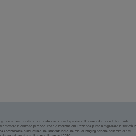
enerare sostenibilità e per contribuire in modo positivo alle comunità facendo leva sulle
i per mettere in contatto persone, cose e informazioni. L’azienda punta a migliorare la società i
 commerciale e industriale, nel manifatturiero, nel visual imaging nonché nella vita di tutti i
rinnovabili, quali petrolio e metallo, entro il 2050.