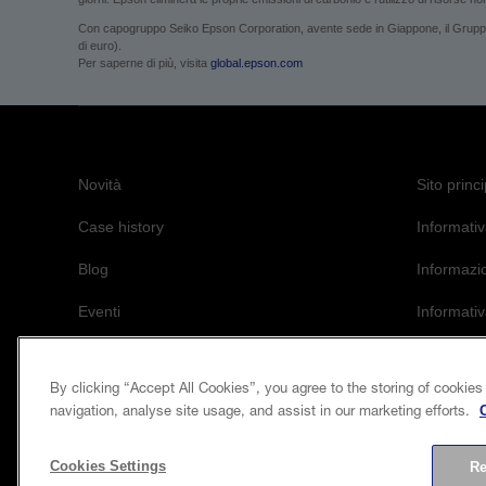
Con capogruppo Seiko Epson Corporation, avente sede in Giappone, il Gruppo Ep
di euro).
Per saperne di più, visita
global.epson.com
Novità
Sito princ
Case history
Informativ
Blog
Informazi
Eventi
Informativ
L’impegno 
By clicking “Accept All Cookies”, you agree to the storing of cookies
navigation, analyse site usage, and assist in our marketing efforts.
Cookies Settings
Re