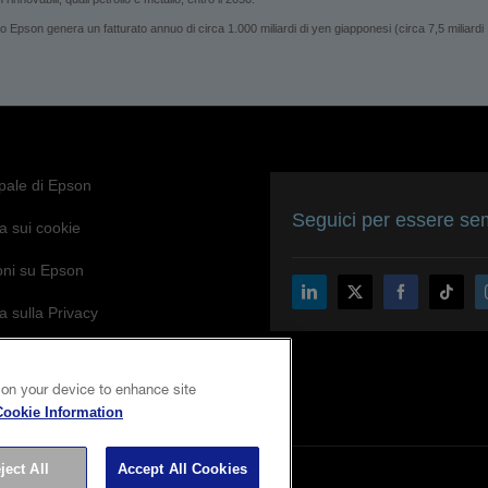
son genera un fatturato annuo di circa 1.000 miliardi di yen giapponesi (circa 7,5 miliardi
ipale di Epson
Seguici per essere sem
a sui cookie
oni su Epson
a sulla Privacy
di Epson per l’accessibilità
 on your device to enhance site
Cookie Information
ject All
Accept All Cookies