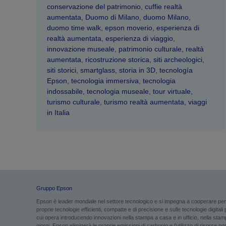
conservazione del patrimonio
,
cuffie realtà
aumentata
,
Duomo di Milano
,
duomo Milano
,
duomo time walk
,
epson moverio
,
esperienza di
realtà aumentata
,
esperienza di viaggio
,
innovazione museale
,
patrimonio culturale
,
realtà
aumentata
,
ricostruzione storica
,
siti archeologici
,
siti storici
,
smartglass
,
storia in 3D
,
tecnología
Epson
,
tecnologia immersiva
,
tecnologia
indossabile
,
tecnologia museale
,
tour virtuale
,
turismo culturale
,
turismo realtà aumentata
,
viaggi
in Italia
Gruppo Epson
Epson è leader mondiale nel settore tecnologico e si impegna a cooperare per g
proprie tecnologie efficienti, compatte e di precisione e sulle tecnologie digital
cui opera introducendo innovazioni nella stampa a casa e in ufficio, nella stampa
giorni. Epson eliminerà le proprie emissioni di carbonio e l’utilizzo di risorse non 