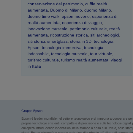
conservazione del patrimonio
,
cuffie realtà
aumentata
,
Duomo di Milano
,
duomo Milano
,
duomo time walk
,
epson moverio
,
esperienza di
realtà aumentata
,
esperienza di viaggio
,
innovazione museale
,
patrimonio culturale
,
realtà
aumentata
,
ricostruzione storica
,
siti archeologici
,
siti storici
,
smartglass
,
storia in 3D
,
tecnología
Epson
,
tecnologia immersiva
,
tecnologia
indossabile
,
tecnologia museale
,
tour virtuale
,
turismo culturale
,
turismo realtà aumentata
,
viaggi
in Italia
Gruppo Epson
Epson è leader mondiale nel settore tecnologico e si impegna a cooperare per g
proprie tecnologie efficienti, compatte e di precisione e sulle tecnologie digital
cui opera introducendo innovazioni nella stampa a casa e in ufficio, nella stampa
giorni. Epson eliminerà le proprie emissioni di carbonio e l’utilizzo di risorse non 