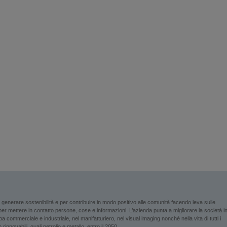
enerare sostenibilità e per contribuire in modo positivo alle comunità facendo leva sulle
i per mettere in contatto persone, cose e informazioni. L’azienda punta a migliorare la società i
 commerciale e industriale, nel manifatturiero, nel visual imaging nonché nella vita di tutti i
rinnovabili, quali petrolio e metallo, entro il 2050.