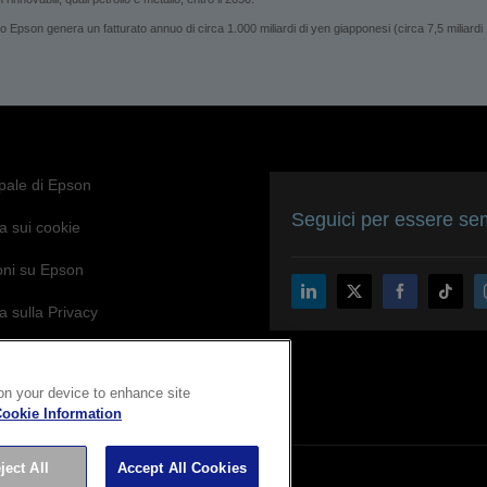
son genera un fatturato annuo di circa 1.000 miliardi di yen giapponesi (circa 7,5 miliardi
ipale di Epson
Seguici per essere sem
a sui cookie
oni su Epson
a sulla Privacy
di Epson per l’accessibilità
 on your device to enhance site
ookie Information
ject All
Accept All Cookies