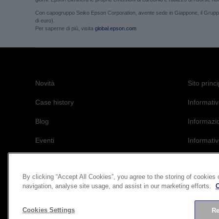
Con capogruppo Seiko Epson Corporation, avente sede in Giappone, il Gruppo Ep
di euro).
Per saperne di più, visita
global.epson.com
Novità
Sito princ
Case history
Informativ
Blog
Informazi
Eventi
Informativ
L’impegno 
By clicking “Accept All Cookies”, you agree to the storing of cookies
navigation, analyse site usage, and assist in our marketing efforts.
C
Cookies Settings
Re