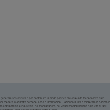
enerare sostenibilità e per contribuire in modo positivo alle comunità facendo leva sulle
i per mettere in contatto persone, cose e informazioni. L’azienda punta a migliorare la società i
 commerciale e industriale, nel manifatturiero, nel visual imaging nonché nella vita di tutti i
rinnovabili, quali petrolio e metallo, entro il 2050.