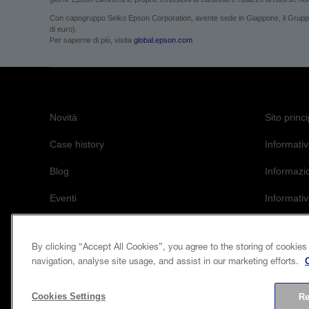
Con capogruppo Seiko Epson Corporation, avente sede in Giappone, il Gruppo Ep
di euro).
Per saperne di più, visita
global.epson.com
Novità
Sito princ
Case history
Informativ
Blog
Informazi
Eventi
Informativ
L’impegno 
By clicking “Accept All Cookies”, you agree to the storing of cookies
navigation, analyse site usage, and assist in our marketing efforts.
Cookies Settings
Re