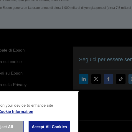
son genera un fatturato annuo di circa 1.000 miliardi di yen giapponesi (circa 7,5 miliardi
ipale di Epson
Seguici per essere sem
a sui cookie
oni su Epson
a sulla Privacy
di Epson per l’accessibilità
 on your device to enhance site
Cookie Information
ject All
Accept All Cookies