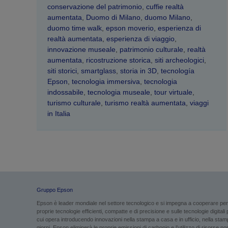
conservazione del patrimonio
,
cuffie realtà
aumentata
,
Duomo di Milano
,
duomo Milano
,
duomo time walk
,
epson moverio
,
esperienza di
realtà aumentata
,
esperienza di viaggio
,
innovazione museale
,
patrimonio culturale
,
realtà
aumentata
,
ricostruzione storica
,
siti archeologici
,
siti storici
,
smartglass
,
storia in 3D
,
tecnología
Epson
,
tecnologia immersiva
,
tecnologia
indossabile
,
tecnologia museale
,
tour virtuale
,
turismo culturale
,
turismo realtà aumentata
,
viaggi
in Italia
Gruppo Epson
Epson è leader mondiale nel settore tecnologico e si impegna a cooperare per g
proprie tecnologie efficienti, compatte e di precisione e sulle tecnologie digital
cui opera introducendo innovazioni nella stampa a casa e in ufficio, nella stampa
giorni. Epson eliminerà le proprie emissioni di carbonio e l’utilizzo di risorse non 