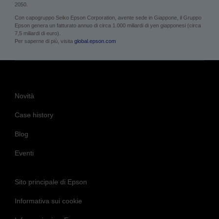
2050.
Con capogruppo Seiko Epson Corporation, avente sede in Giappone, il Gruppo
Epson genera un fatturato annuo di circa 1.000 miliardi di yen giapponesi (circa
7,5 miliardi di euro).
Per saperne di più, visita
global.epson.com
Novità
Case history
Blog
Eventi
Sito principale di Epson
Informativa sui cookie