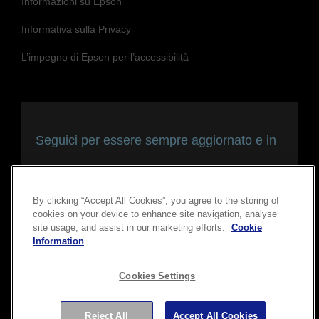
Informazioni su Epson
Informativa sulla Privacy
L’impegno di Epson per l’accessibilità
Seguici per essere sempre aggiornato e in
contatto con noi
By clicking “Accept All Cookies”, you agree to the storing of
cookies on your device to enhance site navigation, analyse
site usage, and assist in our marketing efforts.
Cookie
Information
Cookies Settings
Copyright © 2026 Seiko Epson Corporation. Tutti i diritti
Reject All
Accept All Cookies