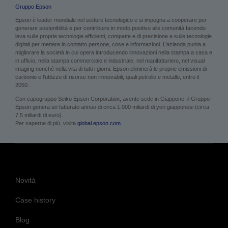
Gruppo Epson
Epson è leader mondiale nel settore tecnologico e si impegna a cooperare per
generare sostenibilità e per contribuire in modo positivo alle comunità facendo
leva sulle proprie tecnologie efficienti, compatte e di precisione e sulle tecnologie
digitali per mettere in contatto persone, cose e informazioni. L’azienda punta a
migliorare la società in cui opera introducendo innovazioni nella stampa a casa e
in ufficio, nella stampa commerciale e industriale, nel manifatturiero, nel visual
imaging nonché nella vita di tutti i giorni. Epson eliminerà le proprie emissioni di
carbonio e l’utilizzo di risorse non rinnovabili, quali petrolio e metallo, entro il
2050.
Con capogruppo Seiko Epson Corporation, avente sede in Giappone, il Gruppo
Epson genera un fatturato annuo di circa 1.000 miliardi di yen giapponesi (circa
7,5 miliardi di euro).
Per saperne di più, visita
global.epson.com
Novità
Case history
Blog