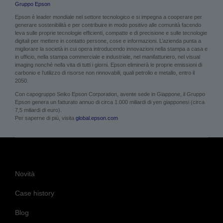
Gruppo Epson
Epson è leader mondiale nel settore tecnologico e si impegna a cooperare per
generare sostenibilità e per contribuire in modo positivo alle comunità facendo
leva sulle proprie tecnologie efficienti, compatte e di precisione e sulle tecnologie
digitali per mettere in contatto persone, cose e informazioni. L’azienda punta a
migliorare la società in cui opera introducendo innovazioni nella stampa a casa e
in ufficio, nella stampa commerciale e industriale, nel manifatturiero, nel visual
imaging nonché nella vita di tutti i giorni. Epson eliminerà le proprie emissioni di
carbonio e l’utilizzo di risorse non rinnovabili, quali petrolio e metallo, entro il
2050.
Con capogruppo Seiko Epson Corporation, avente sede in Giappone, il Gruppo
Epson genera un fatturato annuo di circa 1.000 miliardi di yen giapponesi (circa
7,5 miliardi di euro).
Per saperne di più, visita
global.epson.com
Novità
Case history
Blog