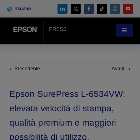
Skip
ITALIANO
to
content
PRESS
Toggle
Navigat
NOVITÀ
CASE HISTORY
Precedente
Avanti
BLOG
Epson SurePress L-6534VW:
elevata velocità di stampa,
Eventi
qualità premium e maggiori
Search
possibilità di utilizzo.
for: