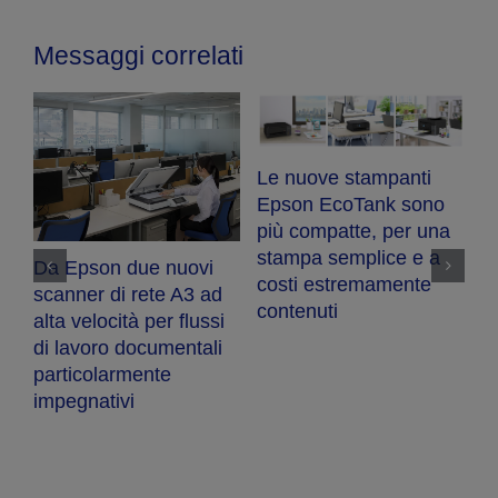
Messaggi correlati
Le nuove stampanti
ot
Epson EcoTank sono
S-
più compatte, per una
iù
stampa semplice e a
Da Epson due nuovi
costi estremamente
scanner di rete A3 ad
contenuti
alta velocità per flussi
di lavoro documentali
particolarmente
impegnativi
E
n