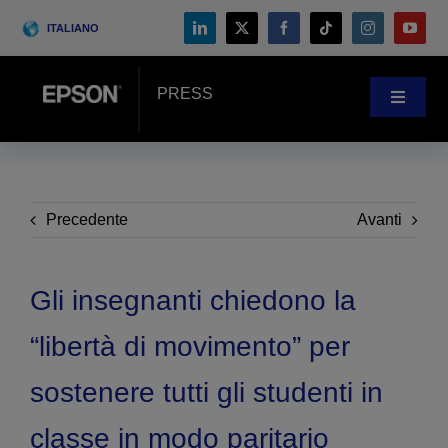
Skip
ITALIANO
to
content
PRESS
Toggle
Navigat
NOVITÀ
CASE HISTORY
Precedente
Avanti
BLOG
Gli insegnanti chiedono la
“libertà di movimento” per
Eventi
sostenere tutti gli studenti in
Search
classe in modo paritario
for: