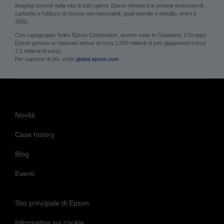
imaging nonché nella vita di tutti i giorni. Epson eliminerà le proprie emissioni di
carbonio e l’utilizzo di risorse non rinnovabili, quali petrolio e metallo, entro il
2050.
Con capogruppo Seiko Epson Corporation, avente sede in Giappone, il Gruppo
Epson genera un fatturato annuo di circa 1.000 miliardi di yen giapponesi (circa
7,5 miliardi di euro).
Per saperne di più, visita
global.epson.com
Novità
Case history
Blog
Eventi
Sito principale di Epson
Informativa sui cookie