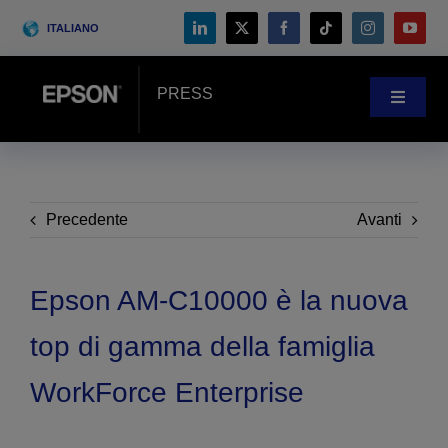
Skip
ITALIANO
to
content
PRESS
Toggle
Navigat
NOVITÀ
CASE HISTORY
Precedente
Avanti
BLOG
Epson AM-C10000 è la nuova
top di gamma della famiglia
Eventi
WorkForce Enterprise
Search
for: