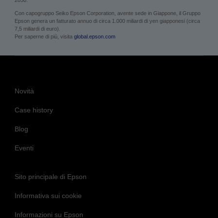
2050.
Con capogruppo Seiko Epson Corporation, avente sede in Giappone, il Gruppo
Epson genera un fatturato annuo di circa 1.000 miliardi di yen giapponesi (circa
7,5 miliardi di euro).
Per saperne di più, visita
global.epson.com
Novità
Case history
Blog
Eventi
Sito principale di Epson
Informativa sui cookie