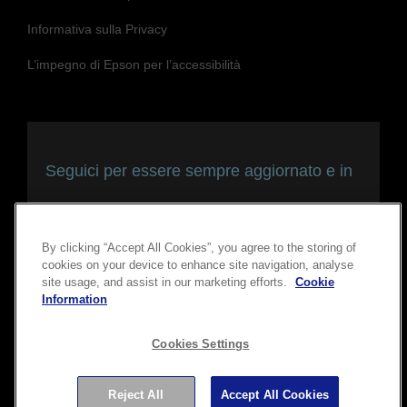
Informazioni su Epson
Informativa sulla Privacy
L’impegno di Epson per l’accessibilità
Seguici per essere sempre aggiornato e in
contatto con noi
By clicking “Accept All Cookies”, you agree to the storing of
cookies on your device to enhance site navigation, analyse
site usage, and assist in our marketing efforts.
Cookie
Information
Cookies Settings
Reject All
Accept All Cookies
Copyright © 2026 Seiko Epson Corporation. Tutti i diritti