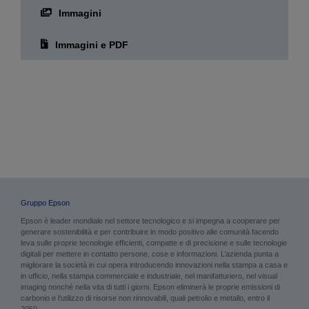
Immagini
Immagini e PDF
Gruppo Epson
Epson è leader mondiale nel settore tecnologico e si impegna a cooperare per
generare sostenibilità e per contribuire in modo positivo alle comunità facendo
leva sulle proprie tecnologie efficienti, compatte e di precisione e sulle tecnologie
digitali per mettere in contatto persone, cose e informazioni. L’azienda punta a
migliorare la società in cui opera introducendo innovazioni nella stampa a casa e
in ufficio, nella stampa commerciale e industriale, nel manifatturiero, nel visual
imaging nonché nella vita di tutti i giorni. Epson eliminerà le proprie emissioni di
carbonio e l’utilizzo di risorse non rinnovabili, quali petrolio e metallo, entro il