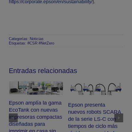
https://corporate.epson/en/sustainability/
).
Categorías:
Noticias
Etiquetas:
#CSR #NetZero
Entradas relacionadas
Epson amplía la gama
Epson presenta
EcoTank con nuevas
nuevos robots SCARA
impresoras compactas
de la serie LS-C con
diseñadas para
tiempos de ciclo más
ma
imprimir en casa sin