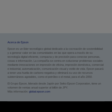
Acerca de Epson
Epson es un líder tecnológico global dedicado a la cocreación de sostenibilidad
y a generar valor en las comunidades en las que opera a través de su
tecnología digital eficiente, compacta y de precisión para conectar personas,
cosas e información. La compañía se centra en solucionar problemas sociales
mediante innovaciones en impresión de oficina, impresión doméstica, comercial
e industrial, automatización, comunicación visual y estilo de vida. Epson pasará
a tener una huella de carbono negativa y eliminará su uso de recursos
subterráneos agotables, como el petróleo o el metal, para el año 2050.
El Grupo Epson, liderado desde Japón por Seiko Epson Corporation, tiene un
volumen de ventas anual superior al billón de JPY.
Más información:
global.epson.com