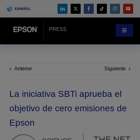
Skip
ESPAÑOL
to
content
PRESS
Toggle
Navigat
Noticias
Casos prácticos
Anterior
Siguiente
Blog
La iniciativa SBTi aprueba el
objetivo de cero emisiones de
Eventos
Epson
Search
for: