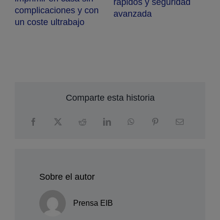
rápidos y seguridad
complicaciones y con
avanzada
s
E
un coste ultrabajo
d
e
a
i
n
c
Comparte esta historia
Sobre el autor
Prensa EIB