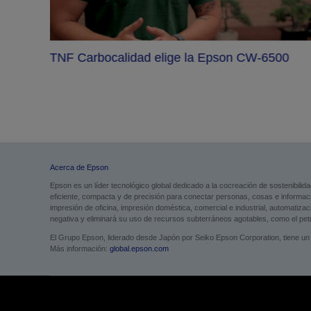
rsivä
TNF Carbocalidad elige la Epson CW-6500
Acerca de Epson
Epson es un líder tecnológico global dedicado a la cocreación de sostenibilid
eficiente, compacta y de precisión para conectar personas, cosas e informa
impresión de oficina, impresión doméstica, comercial e industrial, automatiza
negativa y eliminará su uso de recursos subterráneos agotables, como el petró
El Grupo Epson, liderado desde Japón por Seiko Epson Corporation, tiene un 
Más información:
global.epson.com