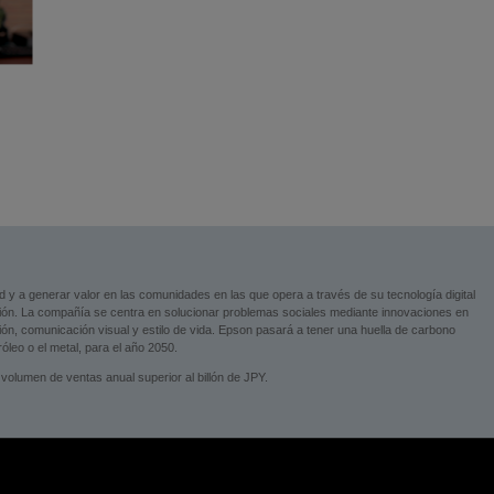
ad y a generar valor en las comunidades en las que opera a través de su tecnología digital
ción. La compañía se centra en solucionar problemas sociales mediante innovaciones en
ción, comunicación visual y estilo de vida. Epson pasará a tener una huella de carbono
leo o el metal, para el año 2050.
volumen de ventas anual superior al billón de JPY.