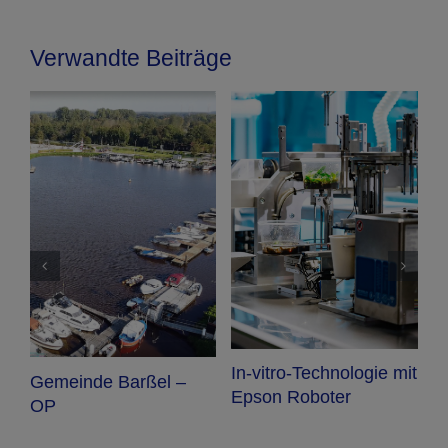
Verwandte Beiträge
In-vitro-Technologie mit
Gemeinde Barßel –
Von G
Epson Roboter
OP
– Eps
Projek