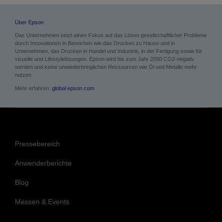
Über Epson
Das Unternehmen setzt einen Fokus auf das Lösen gesellschaftlicher Probleme
durch Innovationen in Bereichen wie das Drucken zu Hause und in
Unternehmen, das Drucken in Handel und Industrie, in der Fertigung sowie für
visuelle und Lifestylelösungen. Epson wird bis zum Jahr 2050 CO2-negativ
werden und keine unwiederbringlichen Ressourcen wie Öl und Metalle mehr
nutzen.
Mehr erfahren:
global.epson.com
Pressebereich
Anwenderberichte
Blog
Messen & Events