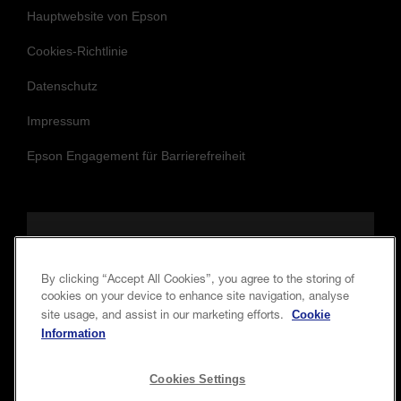
Hauptwebsite von Epson
Cookies-Richtlinie
Datenschutz
Impressum
Epson Engagement für Barrierefreiheit
Folgen Sie uns, um auf dem Laufenden
und in Verbindung zu bleiben.
By clicking “Accept All Cookies”, you agree to the storing of
cookies on your device to enhance site navigation, analyse
Cookie
site usage, and assist in our marketing efforts.
Information
Cookies Settings