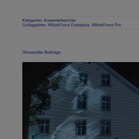
Kategorien:
Anwenderberichte
Schlagwörter:
#WorkForce Enterprise
,
#WorkForce Pro
Verwandte Beiträge