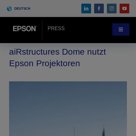
Skip
DEUTSCH
to
content
PRESS
Toggle
Navigat
Pressebereich
aiRstructures Dome nutzt
Epson Projektoren
Anwenderberichte
Blog
Messen & Events
Search
for: