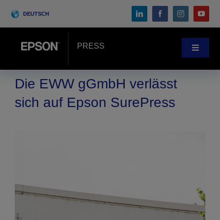
Skip
DEUTSCH
to
content
PRESS
Toggle
Navigat
Pressebereich
Die EWW gGmbH verlässt
sich auf Epson SurePress
Anwenderberichte
Blog
Messen & Events
Search
for: