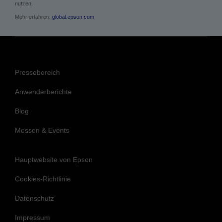
Über Epson
Das Unternehmen setzt einen Fokus auf das Lösen gesellschaftlicher Probleme
durch Innovationen in Bereichen wie das Drucken zu Hause und in
Unternehmen, das Drucken in Handel und Industrie, in der Fertigung sowie für
visuelle und Lifestylelösungen. Epson wird bis zum Jahr 2050 CO2-negativ
werden und keine unwiederbringlichen Ressourcen wie Öl und Metalle mehr
nutzen.
Mehr erfahren:
global.epson.com
Pressebereich
Anwenderberichte
Blog
Messen & Events
Hauptwebsite von Epson