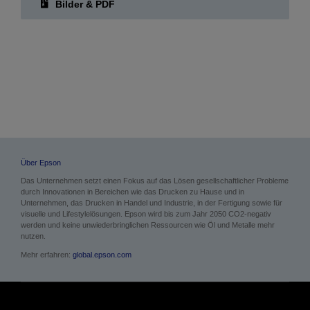
Bilder & PDF
Über Epson
Das Unternehmen setzt einen Fokus auf das Lösen gesellschaftlicher Probleme
durch Innovationen in Bereichen wie das Drucken zu Hause und in
Unternehmen, das Drucken in Handel und Industrie, in der Fertigung sowie für
visuelle und Lifestylelösungen. Epson wird bis zum Jahr 2050 CO2-negativ
werden und keine unwiederbringlichen Ressourcen wie Öl und Metalle mehr
nutzen.
Mehr erfahren:
global.epson.com