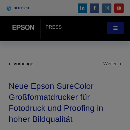
Skip
DEUTSCH
to
content
PRESS
Toggle
Navigat
Pressebereich
Anwenderberichte
Vorherige
Weiter
Blog
Neue Epson SureColor
Großformatdrucker für
Messen & Events
Fotodruck und Proofing in
hoher Bildqualität
Search
for: