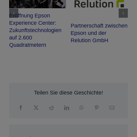
Neuer Epson
WorkForce DS-530III
Duplex-A4-Scanner für
wischen
Unternehmen
Epson auf der FESPA
Global Print Expo 202
Teilen Sie diese Geschichte!