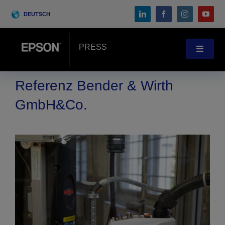
Skip
DEUTSCH
to
content
PRESS
Toggle
Navigat
Pressebereich
Referenz Bender & Wirth
GmbH&Co.
Anwenderberichte
Blog
Messen & Events
Search
for: