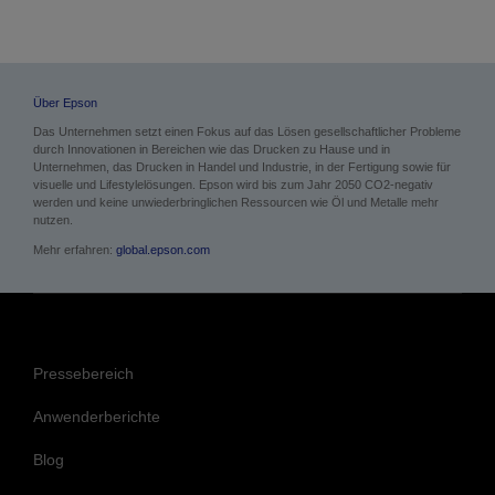
Über Epson
Das Unternehmen setzt einen Fokus auf das Lösen gesellschaftlicher Probleme
durch Innovationen in Bereichen wie das Drucken zu Hause und in
Unternehmen, das Drucken in Handel und Industrie, in der Fertigung sowie für
visuelle und Lifestylelösungen. Epson wird bis zum Jahr 2050 CO2-negativ
werden und keine unwiederbringlichen Ressourcen wie Öl und Metalle mehr
nutzen.
Mehr erfahren:
global.epson.com
Pressebereich
Anwenderberichte
Blog