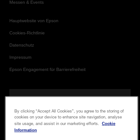
Messen & Events
Hauptwebsite von Epson
Cookies-Richtlinie
Datenschutz
Impressum
Epson Engagement für Barrierefreiheit
Folgen Sie uns, um auf dem Laufenden
By clicking “Accept All Cookies”, you agree to the storing of
und in Verbindung zu bleiben.
cookies on your device to enhance site navigation, analyse
Cookie
site usage, and assist in our marketing efforts.
Information