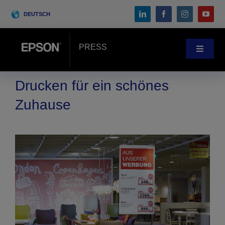
Skip
DEUTSCH
to
content
PRESS
Toggle
Navigat
Pressebereich
Drucken für ein schönes
Zuhause
Anwenderberichte
Blog
Messen & Events
Search
for: