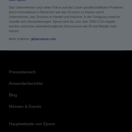
Über Epson
Das Unternehmen setzt einen Fokus auf das Lösen gesellschaftlicher Probleme
durch Innovationen in Bereichen wie das Drucken zu Hause und in
Unternehmen, das Drucken in Handel und Industrie, in der Fertigung sowie für
visuelle und Lifestylelösungen. Epson wird bis zum Jahr 2050 CO2-negativ
werden und keine unwiederbringlichen Ressourcen wie Öl und Metalle mehr
nutzen.
Mehr erfahren:
global.epson.com
Pressebereich
Anwenderberichte
Blog
Messen & Events
Hauptwebsite von Epson