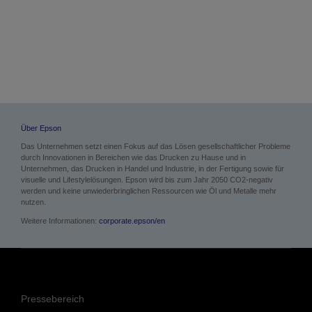
Über Epson
Das Unternehmen setzt einen Fokus auf das Lösen gesellschaftlicher Probleme
durch Innovationen in Bereichen wie das Drucken zu Hause und in
Unternehmen, das Drucken in Handel und Industrie, in der Fertigung sowie für
visuelle und Lifestylelösungen. Epson wird bis zum Jahr 2050 CO2-negativ
werden und keine unwiederbringlichen Ressourcen wie Öl und Metalle mehr
nutzen.
Weitere Informationen:
corporate.epson/en
Pressebereich
Anwenderberichte
Blog