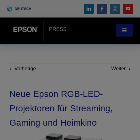
Skip
DEUTSCH
to
content
PRESS
Toggle
Navigat
Pressebereich
Anwenderberichte
Vorherige
Weiter
Blog
Neue Epson RGB-LED-
Projektoren für Streaming,
Messen & Events
Gaming und Heimkino
Search
for: