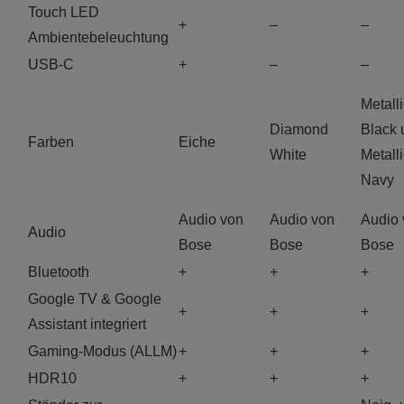
Touch LED
+
–
–
Ambientebeleuchtung
USB-C
+
–
–
Metall
Diamond
Black 
Farben
Eiche
White
Metall
Navy
Audio von
Audio von
Audio 
Audio
Bose
Bose
Bose
Bluetooth
+
+
+
Google TV & Google
+
+
+
Assistant integriert
Gaming-Modus (ALLM)
+
+
+
HDR10
+
+
+