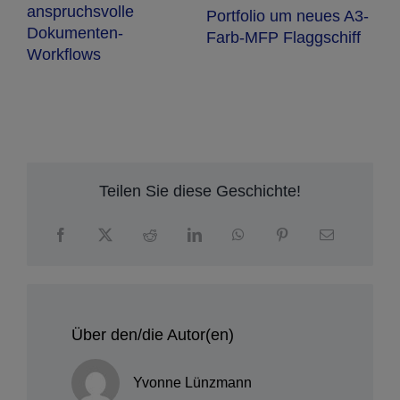
3-
f
Teilen Sie diese Geschichte!
Über den/die Autor(en)
Yvonne Lünzmann
Teamleiterin PR & Social Media