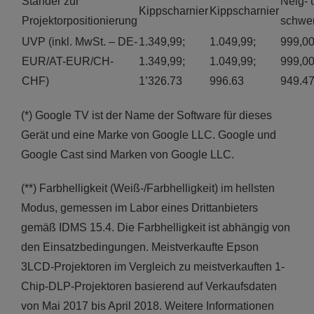
Ständer zur
Neig- 
Kippscharnier
Kippscharnier
Projektorpositionierung
schwe
UVP (inkl. MwSt. – DE-
1.349,99;
1.049,99;
999,00
EUR/AT-EUR/CH-
1.349,99;
1.049,99;
999,00
CHF)
1’326.73
996.63
949.4
(*) Google TV ist der Name der Software für dieses
Gerät und eine Marke von Google LLC. Google und
Google Cast sind Marken von Google LLC.
(**) Farbhelligkeit (Weiß-/Farbhelligkeit) im hellsten
Modus, gemessen im Labor eines Drittanbieters
gemäß IDMS 15.4. Die Farbhelligkeit ist abhängig von
den Einsatzbedingungen. Meistverkaufte Epson
3LCD-Projektoren im Vergleich zu meistverkauften 1-
Chip-DLP-Projektoren basierend auf Verkaufsdaten
von Mai 2017 bis April 2018. Weitere Informationen