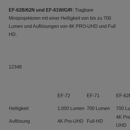
EF-62B/62N und EF-61W/G/R:
Tragbare
Miniprojektoren mit einer Helligkeit von bis zu 700
Lumen und Auflösungen von 4K PRO-UHD und Full
HD.
12348
EF-72
EF-71
EF-62
Helligkeit
1.000 Lumen
700 Lumen
700 L
4K Pro
Auflösung
4K Pro-UHD
Full-HD
UHD