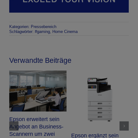
Kategorien:
Pressebereich
Schlagwörter:
#gaming
,
Home Cinema
Verwandte Beiträge
E
Neuer Einstiegs-
Neuer 76-Zoll Dye-
E
Etikettendrucker für
Sublimationsdrucker
Z
On-Demand-
SureColor SC-F20000