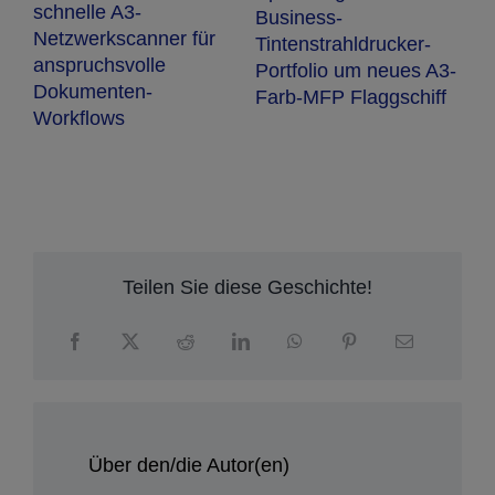
a
Farbetiketten
von Epson
Q
3-
f
Teilen Sie diese Geschichte!
Über den/die Autor(en)
Yvonne Lünzmann
Teamleiterin PR & Social Media