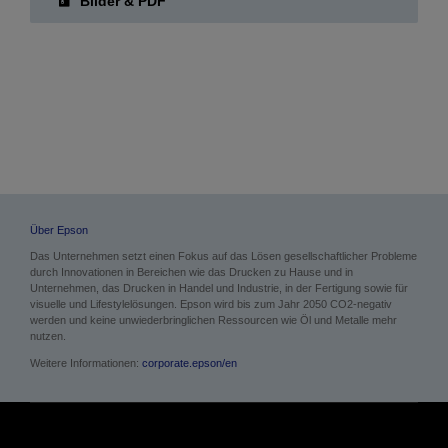
Über Epson
Das Unternehmen setzt einen Fokus auf das Lösen gesellschaftlicher Probleme
durch Innovationen in Bereichen wie das Drucken zu Hause und in
Unternehmen, das Drucken in Handel und Industrie, in der Fertigung sowie für
visuelle und Lifestylelösungen. Epson wird bis zum Jahr 2050 CO2-negativ
werden und keine unwiederbringlichen Ressourcen wie Öl und Metalle mehr
nutzen.
Weitere Informationen:
corporate.epson/en
Pressebereich
Anwenderberichte