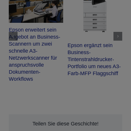
r
N
Epson erweitert sein
E
Angebot an Business-
O
Scannern um zwei
Epson ergänzt sein
F
schnelle A3-
Business-
Netzwerkscanner für
Tintenstrahldrucker-
anspruchsvolle
Portfolio um neues A3-
Dokumenten-
Farb-MFP Flaggschiff
Workflows
Teilen Sie diese Geschichte!