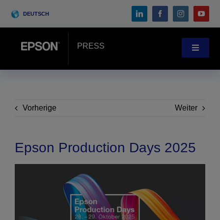
Skip
DEUTSCH
to
content
PRESS
Toggle
Navigat
Pressebereich
Anwenderberichte
Vorherige
Weiter
Blog
Epson Production Days 2025
Messen & Events
Search
for: