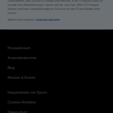
Unternehmen, das Drucken in Handel und Industrie, in der Fertigung sowie für
visuelle und Lifestylelösungen. Epson wird bis zum Jahr 2050 CO2-negativ
werden und keine unwiederbringlichen Ressourcen wie Öl und Metalle mehr
nutzen.
Weitere Informationen:
corporate.epson/en
Pressebereich
Anwenderberichte
Blog
Messen & Events
Hauptwebsite von Epson
Cookies-Richtlinie
Datenschutz