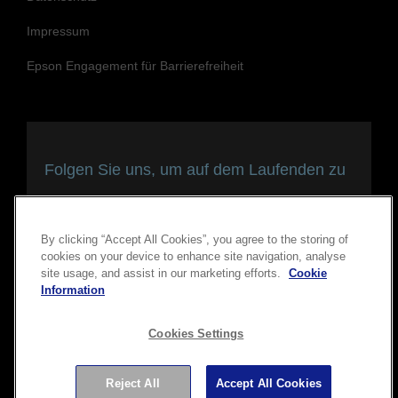
Impressum
Epson Engagement für Barrierefreiheit
Folgen Sie uns, um auf dem Laufenden zu
bleiben und in Verbindung zu bleiben
By clicking “Accept All Cookies”, you agree to the storing of
cookies on your device to enhance site navigation, analyse
site usage, and assist in our marketing efforts.
Cookie
Information
Cookies Settings
Reject All
Accept All Cookies
Copyright © 2026 Seiko Epson Corporation. Alle Rechte