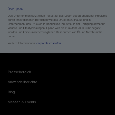
Über Epson
Das Unternehmen setzt einen Fokus auf das Lösen gesellschaftlicher Probleme
durch Innovationen in Bereichen wie das Drucken zu Hause und in
Unternehmen, das Drucken in Handel und Industrie, in der Fertigung sowie für
visuelle und Lifestylelösungen. Epson wird bis zum Jahr 2050 CO2-negativ
werden und keine unwiederbringlichen Ressourcen wie Öl und Metalle mehr
nutzen.
Weitere Informationen:
corporate.epson/en
Pressebereich
Anwenderberichte
Blog
Messen & Events