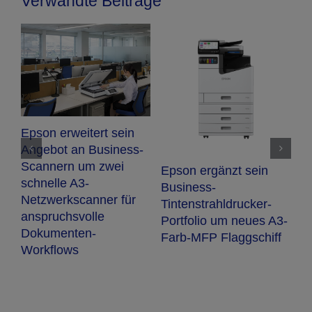
Verwandte Beiträge
r
N
Epson erweitert sein
E
Angebot an Business-
O
Scannern um zwei
Epson ergänzt sein
F
schnelle A3-
Business-
Netzwerkscanner für
Tintenstrahldrucker-
anspruchsvolle
Portfolio um neues A3-
Dokumenten-
Farb-MFP Flaggschiff
Workflows