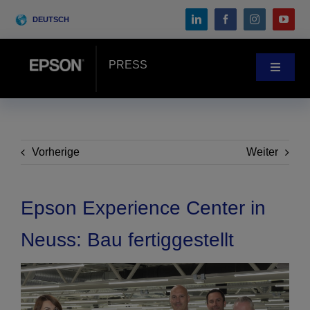
Skip
DEUTSCH
to
content
PRESS
Toggle
Navigat
Pressebereich
Anwenderberichte
Vorherige
Weiter
Blog
Epson Experience Center in
Neuss: Bau fertiggestellt
Messen & Events
Search
for: