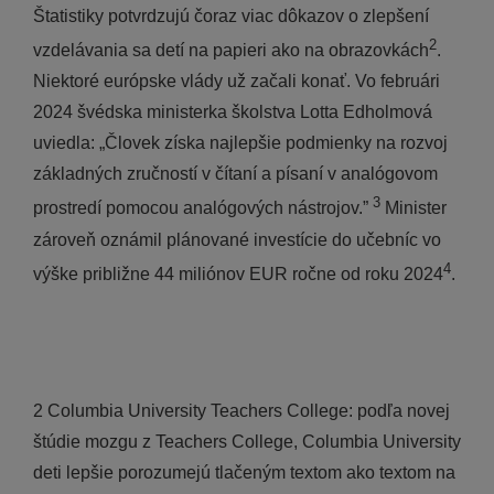
Štatistiky potvrdzujú čoraz viac dôkazov o zlepšení
2
vzdelávania sa detí na papieri ako na obrazovkách
.
Niektoré európske vlády už začali konať. Vo februári
2024 švédska ministerka školstva Lotta Edholmová
uviedla: „Človek získa najlepšie podmienky na rozvoj
základných zručností v čítaní a písaní v analógovom
3
prostredí pomocou analógových nástrojov.”
Minister
zároveň oznámil plánované investície do učebníc vo
4
výške približne 44 miliónov EUR ročne od roku 2024
.
2 Columbia University Teachers College: podľa novej
štúdie mozgu z Teachers College, Columbia University
deti lepšie porozumejú tlačeným textom ako textom na