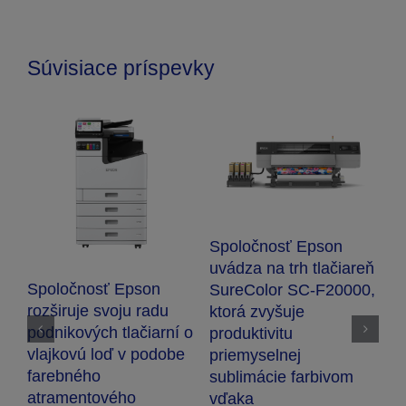
Súvisiace príspevky
Spoločnosť 
nosť Epson
uvádza na tr
Spoločnosť Epson
na trh tlačiareň
bezdrôtové s
získala prestížne
lor SC-F20000,
ES-550W a 
ocenenie TIPA 2026 za
vyšuje
ktoré umožňu
veľkoformátové
vitu
a flexibilnú di
tlačiarne SureColor
elnej
dokumentov 
P7300 a P9300
cie farbivom
moderné pra