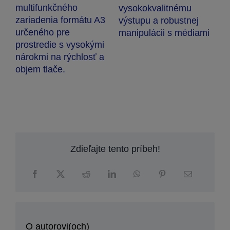
kvalitnému
 a robustnej
ácii s médiami
Zdieľajte tento príbeh!
O autorovi(och)
Renáta Dihlová