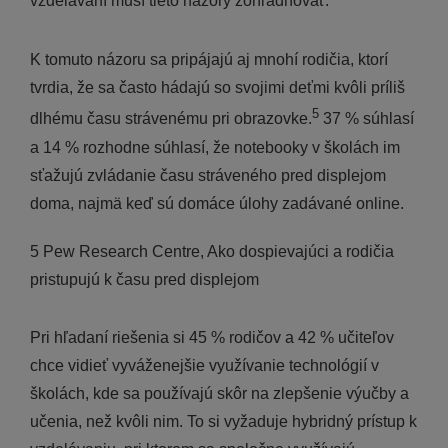
vzdelávaní musí tieto názory zohľadňovať.
K tomuto názoru sa pripájajú aj mnohí rodičia, ktorí
tvrdia, že sa často hádajú so svojimi deťmi kvôli príliš
5
dlhému času strávenému pri obrazovke.
37 % súhlasí
a 14 % rozhodne súhlasí, že notebooky v školách im
sťažujú zvládanie času stráveného pred displejom
doma, najmä keď sú domáce úlohy zadávané online.
5 Pew Research Centre, Ako dospievajúci a rodičia
pristupujú k času pred displejom
Pri hľadaní riešenia si 45 % rodičov a 42 % učiteľov
chce vidieť vyváženejšie využívanie technológií v
školách, kde sa používajú skôr na zlepšenie výučby a
učenia, než kvôli nim. To si vyžaduje hybridný prístup k