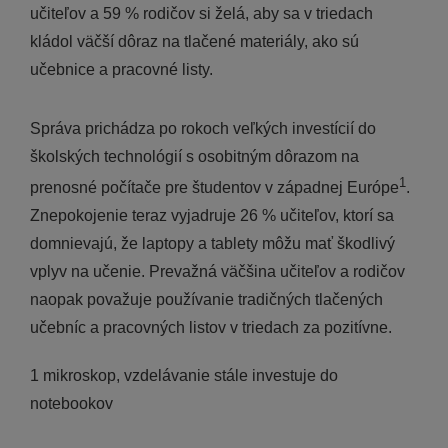
učiteľov a 59 % rodičov si želá, aby sa v triedach
kládol väčší dôraz na tlačené materiály, ako sú
učebnice a pracovné listy.
Správa prichádza po rokoch veľkých investícií do
školských technológií s osobitným dôrazom na
1
prenosné počítače pre študentov v západnej Európe
.
Znepokojenie teraz vyjadruje 26 % učiteľov, ktorí sa
domnievajú, že laptopy a tablety môžu mať škodlivý
vplyv na učenie. Prevažná väčšina učiteľov a rodičov
naopak považuje používanie tradičných tlačených
učebníc a pracovných listov v triedach za pozitívne.
1 mikroskop, vzdelávanie stále investuje do
notebookov