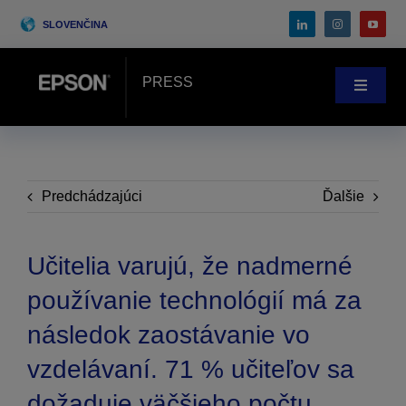
Skip
SLOVENČINA
to
content
PRESS
Toggle
Navigat
Novinky
Prípadové štúdie
Predchádzajúci
Ďalšie
Blog
Učitelia varujú, že nadmerné
používanie technológií má za
Podujatia
následok zaostávanie vo
vzdelávaní. 71 % učiteľov sa
Search
for:
dožaduje väčšieho počtu