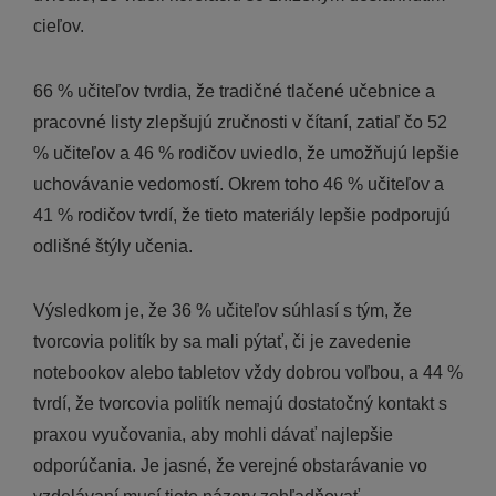
cieľov.
66 % učiteľov tvrdia, že tradičné tlačené učebnice a
pracovné listy zlepšujú zručnosti v čítaní, zatiaľ čo 52
% učiteľov a 46 % rodičov uviedlo, že umožňujú lepšie
uchovávanie vedomostí. Okrem toho 46 % učiteľov a
41 % rodičov tvrdí, že tieto materiály lepšie podporujú
odlišné štýly učenia.
Výsledkom je, že 36 % učiteľov súhlasí s tým, že
tvorcovia politík by sa mali pýtať, či je zavedenie
notebookov alebo tabletov vždy dobrou voľbou, a 44 %
tvrdí, že tvorcovia politík nemajú dostatočný kontakt s
praxou vyučovania, aby mohli dávať najlepšie
odporúčania. Je jasné, že verejné obstarávanie vo