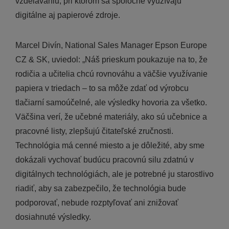
vzdelávaniu, pri ktorom sa spoločne využívajú
digitálne aj papierové zdroje.
Marcel Divín, National Sales Manager Epson Europe
CZ & SK, uviedol: „Náš prieskum poukazuje na to, že
rodičia a učitelia chcú rovnováhu a väčšie využívanie
papiera v triedach – to sa môže zdať od výrobcu
tlačiarní samoúčelné, ale výsledky hovoria za všetko.
Väčšina verí, že učebné materiály, ako sú učebnice a
pracovné listy, zlepšujú čitateľské zručnosti.
Technológia má cenné miesto a je dôležité, aby sme
dokázali vychovať budúcu pracovnú silu zdatnú v
digitálnych technológiách, ale je potrebné ju starostlivo
riadiť, aby sa zabezpečilo, že technológia bude
podporovať, nebude rozptyľovať ani znižovať
dosiahnuté výsledky.