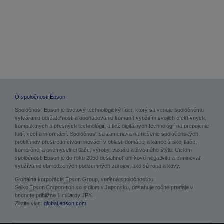
O spoločnosti Epson
Spoločnosť Epson je svetový technologický líder, ktorý sa venuje spoločnému
vytváraniu udržateľnosti a obohacovaniu komunít využitím svojich efektívnych,
kompaktných a presných technológií, a tiež digitálnych technológií na prepojenie
ľudí, vecí a informácií. Spoločnosť sa zameriava na riešenie spoločenských
problémov prostredníctvom inovácií v oblasti domácej a kancelárskej tlače,
komerčnej a priemyselnej tlače, výroby, vizuálu a životného štýlu. Cieľom
spoločnosti Epson je do roku 2050 dosiahnuť uhlíkovú negativitu a eliminovať
využívanie obmedzených podzemných zdrojov, ako sú ropa a kovy.
Globálna korporácia Epson Group, vedená spoločnosťou
Seiko Epson Corporation so sídlom v Japonsku, dosahuje ročné predaje v
hodnote približne 1 miliardy JPY.
Zistite viac:
global.epson.com
Novinky
Prípadové štúdie