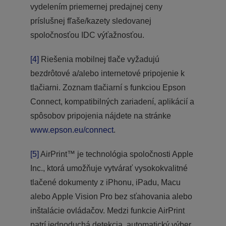
vydelením priemernej predajnej ceny
príslušnej fľaše/kazety sledovanej
spoločnosťou IDC výťažnosťou.
[4]
Riešenia mobilnej tlače vyžadujú
bezdrôtové a/alebo internetové pripojenie k
tlačiarni. Zoznam tlačiarní s funkciou Epson
Connect, kompatibilných zariadení, aplikácií a
spôsobov pripojenia nájdete na stránke
www.epson.eu/connect
.
[5]
AirPrint™ je technológia spoločnosti Apple
Inc., ktorá umožňuje vytvárať vysokokvalitné
tlačené dokumenty z iPhonu, iPadu, Macu
alebo Apple Vision Pro bez sťahovania alebo
inštalácie ovládačov. Medzi funkcie AirPrint
patrí jednoduchá detekcia, automatický výber