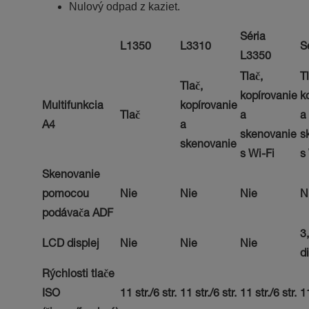
Nulový odpad z kaziet.
Séria
L1350
L3310
S
L3350
Tlač,
T
Tlač,
kopírovanie
k
Multifunkcia
kopírovanie
Tlač
a
a
A4
a
skenovanie
s
skenovanie
s Wi-Fi
s
Skenovanie
pomocou
Nie
Nie
Nie
N
podávača ADF
3
LCD displej
Nie
Nie
Nie
d
Rýchlosti tlače
ISO
11 str./6 str.
11 str./6 str.
11 str./6 str.
11