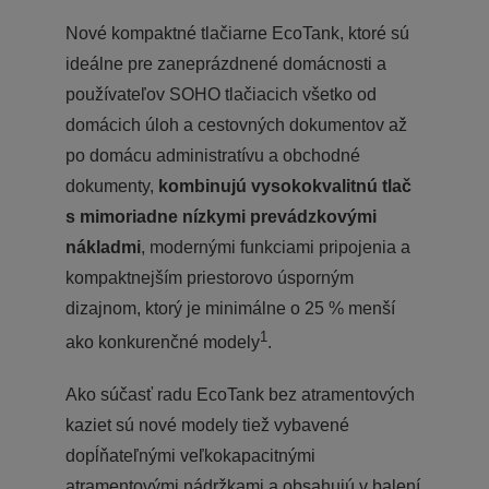
Nové kompaktné tlačiarne EcoTank, ktoré sú
ideálne pre zaneprázdnené domácnosti a
používateľov SOHO tlačiacich všetko od
domácich úloh a cestovných dokumentov až
po domácu administratívu a obchodné
dokumenty,
kombinujú vysokokvalitnú tlač
s mimoriadne nízkymi prevádzkovými
nákladmi
, modernými funkciami pripojenia a
kompaktnejším priestorovo úsporným
dizajnom, ktorý je minimálne o 25 % menší
1
ako konkurenčné modely
.
Ako súčasť radu EcoTank bez atramentových
kaziet sú nové modely tiež vybavené
dopĺňateľnými veľkokapacitnými
atramentovými nádržkami a obsahujú v balení