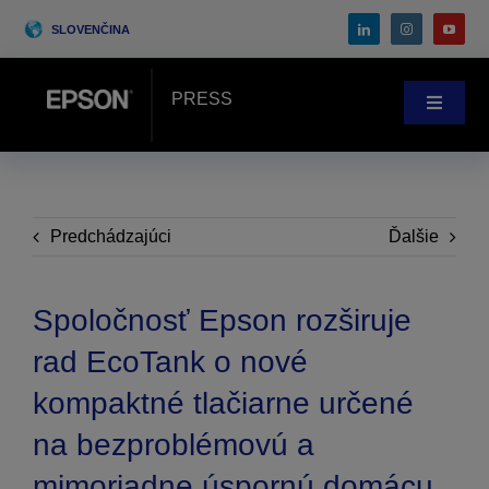
Skip
SLOVENČINA
to
content
PRESS
Toggle
Navigat
Novinky
Prípadové štúdie
Predchádzajúci
Ďalšie
Blog
Spoločnosť Epson rozširuje
rad EcoTank o nové
Podujatia
kompaktné tlačiarne určené
na bezproblémovú a
Search
for:
mimoriadne úspornú domácu