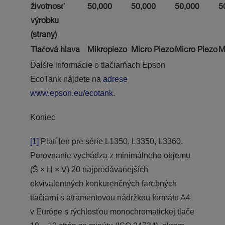
životnosť
50,000
50,000
50,000
5
výrobku
(strany)
Tlačová hlava
Mikropiezo
Micro Piezo
Micro Piezo
M
Ďalšie informácie o tlačiarňach Epson
EcoTank nájdete na
adrese
www.epson.eu/ecotank
.
Koniec
[1]
Platí len pre série L1350, L3350, L3360.
Porovnanie vychádza z minimálneho objemu
(Š × H × V) 20 najpredávanejších
ekvivalentných konkurenčných farebných
tlačiarní s atramentovou nádržkou formátu A4
v Európe s rýchlosťou monochromatickej tlače