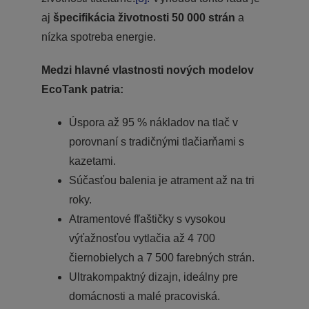
aj
špecifikácia životnosti 50 000 strán
a
nízka spotreba energie.
Medzi hlavné vlastnosti nových modelov
EcoTank patria:
Úspora až 95 % nákladov na tlač v
porovnaní s tradičnými tlačiarňami s
kazetami.
Súčasťou balenia je atrament až na tri
roky.
Atramentové fľaštičky s vysokou
výťažnosťou vytlačia až 4 700
čiernobielych a 7 500 farebných strán.
Ultrakompaktný dizajn, ideálny pre
domácnosti a malé pracoviská.