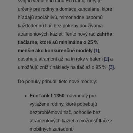
svojho vedúceho radu EcoTank, ktorý je
určený pre rodiny a domáce kancelárie, ktoré
hľadajú spoľahlivú, mimoriadne úspornú
každodennú tlač bez potreby používania
atramentových kaziet. Tento nový rad
zahŕňa
tlačiarne, ktoré sú minimálne o 25 %
menšie ako konkurenčné modely
[1]
,
obsahujú atrament až na tri roky v balení
[2]
a
umožňujú znížiť náklady na tlač až o 95 % .
[3].
Do ponuky pribudli tieto nové modely:
EcoTank L1350:
navrhnutý pre
vyťažené rodiny, ktoré potrebujú
bezproblémovú tlač, pohodlie bez
atramentových kaziet a možnosť tlače z
mobilných zariadení.