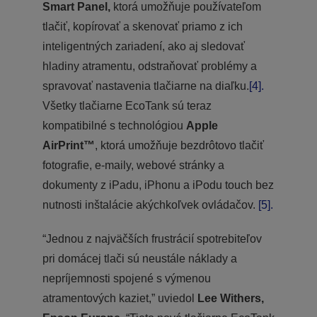
Smart Panel,
ktorá umožňuje používateľom
tlačiť, kopírovať a skenovať priamo z ich
inteligentných zariadení, ako aj sledovať
hladiny atramentu, odstraňovať problémy a
spravovať nastavenia tlačiarne na diaľku.
[4].
Všetky tlačiarne EcoTank sú teraz
kompatibilné s technológiou
Apple
AirPrint™
, ktorá umožňuje bezdrôtovo tlačiť
fotografie, e-maily, webové stránky a
dokumenty z iPadu, iPhonu a iPodu touch bez
nutnosti inštalácie akýchkoľvek ovládačov.
[5].
“Jednou z najväčších frustrácií spotrebiteľov
pri domácej tlači sú neustále náklady a
nepríjemnosti spojené s výmenou
atramentových kaziet,” uviedol
Lee Withers,