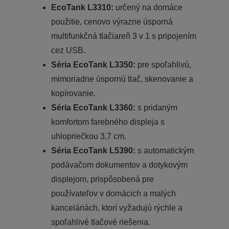
EcoTank L3310:
určený na domáce
použitie, cenovo výrazne úsporná
multifunkčná tlačiareň 3 v 1 s pripojením
cez USB.
Séria EcoTank L3350:
pre spoľahlivú,
mimoriadne úspornú tlač, skenovanie a
kopírovanie
.
Séria EcoTank L3360:
s pridaným
komfortom farebného displeja s
uhlopriečkou 3,7 cm.
Séria EcoTank L5390:
s automatickým
podávačom dokumentov a dotykovým
displejom, prispôsobená pre
používateľov v domácich a malých
kanceláriách, ktorí vyžadujú rýchle a
spoľahlivé tlačové riešenia
.