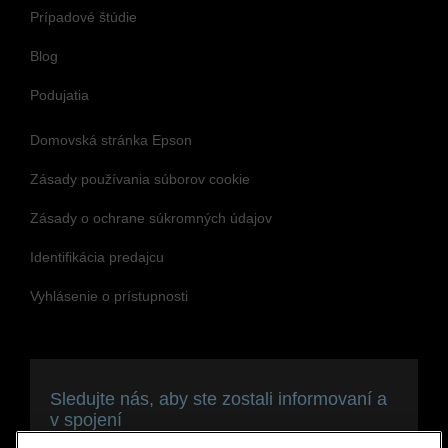
Prípadové štúdie
Blog
Podujatia
Domovská stránka Epson
Zásady používania súborov cookie
Zásady o ochrane súkromných údajov
Identifikácia predajcu
Vyhlásenie o prístupnosti
Sledujte nás, aby ste zostali informovaní a
v spojení