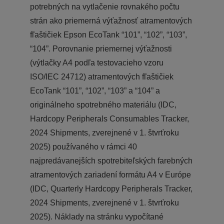
potrebných na vytlačenie rovnakého počtu
strán ako priemerná výťažnosť atramentových
fľaštičiek Epson EcoTank “101”, “102”, “103”,
“104”. Porovnanie priemernej výťažnosti
(výtlačky A4 podľa testovacieho vzoru
ISO/IEC 24712) atramentových fľaštičiek
EcoTank “101”, “102”, “103” a “104” a
originálneho spotrebného materiálu (IDC,
Hardcopy Peripherals Consumables Tracker,
2024 Shipments, zverejnené v 1. štvrťroku
2025) používaného v rámci 40
najpredávanejších spotrebiteľských farebných
atramentových zariadení formátu A4 v Európe
(IDC, Quarterly Hardcopy Peripherals Tracker,
2024 Shipments, zverejnené v 1. štvrťroku
2025). Náklady na stránku vypočítané