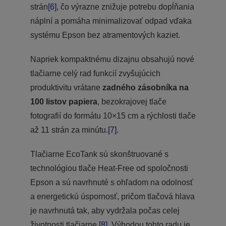
strán
[6]
, čo výrazne znižuje potrebu dopĺňania
náplní a pomáha minimalizovať odpad vďaka
systému Epson bez atramentových kaziet.
Napriek kompaktnému dizajnu obsahujú nové
tlačiarne celý rad funkcií zvyšujúcich
produktivitu vrátane
zadného zásobníka na
100 listov papiera
, bezokrajovej tlače
fotografií do formátu 10×15 cm a rýchlosti tlače
až 11 strán za minútu.
[7].
Tlačiarne EcoTank sú skonštruované s
technológiou tlače Heat-Free od spoločnosti
Epson a sú navrhnuté s ohľadom na odolnosť
a energetickú úspornosť, pričom tlačová hlava
je navrhnutá tak, aby vydržala počas celej
životnosti tlačiarne.
[8].
Výhodou tohto radu je