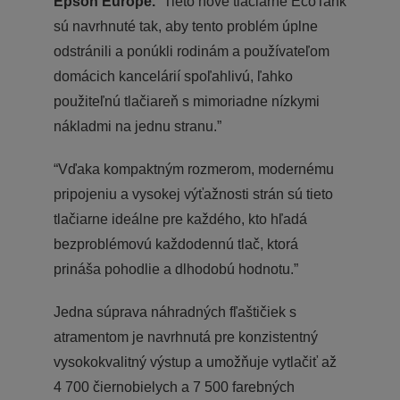
Epson Europe.
“Tieto nové tlačiarne EcoTank
sú navrhnuté tak, aby tento problém úplne
odstránili a ponúkli rodinám a používateľom
domácich kancelárií spoľahlivú, ľahko
použiteľnú tlačiareň s mimoriadne nízkymi
nákladmi na jednu stranu.”
“Vďaka kompaktným rozmerom, modernému
pripojeniu a vysokej výťažnosti strán sú tieto
tlačiarne ideálne pre každého, kto hľadá
bezproblémovú každodennú tlač, ktorá
prináša pohodlie a dlhodobú hodnotu.”
Jedna súprava náhradných fľaštičiek s
atramentom je navrhnutá pre konzistentný
vysokokvalitný výstup a umožňuje vytlačiť až
4 700 čiernobielych a 7 500 farebných