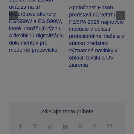
S
uvádza na trh
Spoločnosť Epson
u
bezdrôtové skenery
predstaví na veľtrhu
š
ES-550W a ES-590W,
za
FESPA 2026 najnovšie
r
ktoré umožňujú rýchlu
inovácie v oblasti
a flexibilnú digitalizáciu
profesionálnej tlače a v
dokumentov pre
stánku predstaví
moderné pracoviská
významné novinky v
oblasti textilu a UV
žiarenia
Zdieľajte tento príbeh!