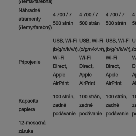
(čierna/farebná)
Náhradné
4 700 / 7
4 700 / 7
4 700 / 7
4
atramenty
500 strán
500 strán
500 strán
5
(čierny/farebný)
USB, Wi-Fi
USB, Wi-Fi
USB, Wi-Fi
U
(b/g/n/k/v/r),
(b/g/n/k/v/r),
(b/g/n/k/v/r),
(b
Wi-Fi
Wi-Fi
Wi-Fi
W
Pripojenie
Direct,
Direct,
Direct,
D
Apple
Apple
Apple
A
AirPrint
AirPrint
AirPrint
Ai
100 strán,
100 strán,
100 strán,
1
Kapacita
zadné
zadné
zadné
z
papiera
podávanie
podávanie
podávanie
p
12-mesačná
záruka