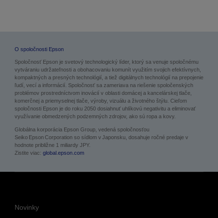
O spoločnosti Epson
Spoločnosť Epson je svetový technologický líder, ktorý sa venuje spoločnému
vytváraniu udržateľnosti a obohacovaniu komunít využitím svojich efektívnych,
kompaktných a presných technológií, a tiež digitálnych technológií na prepojenie
ľudí, vecí a informácií. Spoločnosť sa zameriava na riešenie spoločenských
problémov prostredníctvom inovácií v oblasti domácej a kancelárskej tlače,
komerčnej a priemyselnej tlače, výroby, vizuálu a životného štýlu. Cieľom
spoločnosti Epson je do roku 2050 dosiahnuť uhlíkovú negativitu a eliminovať
využívanie obmedzených podzemných zdrojov, ako sú ropa a kovy.
Globálna korporácia Epson Group, vedená spoločnosťou
Seiko Epson Corporation so sídlom v Japonsku, dosahuje ročné predaje v
hodnote približne 1 miliardy JPY.
Zistite viac:
global.epson.com
Novinky