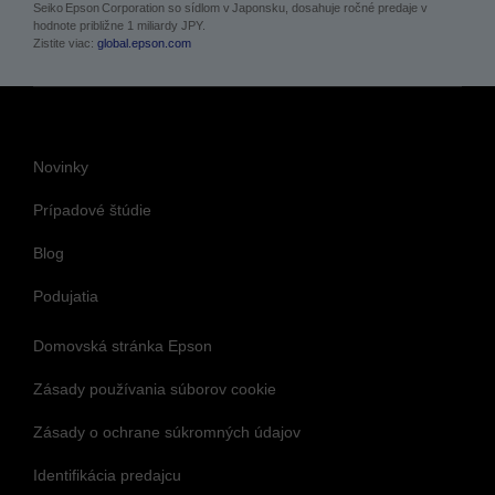
Seiko Epson Corporation so sídlom v Japonsku, dosahuje ročné predaje v
hodnote približne 1 miliardy JPY.
Zistite viac:
global.epson.com
Novinky
Prípadové štúdie
Blog
Podujatia
Domovská stránka Epson
Zásady používania súborov cookie
Zásady o ochrane súkromných údajov
Identifikácia predajcu