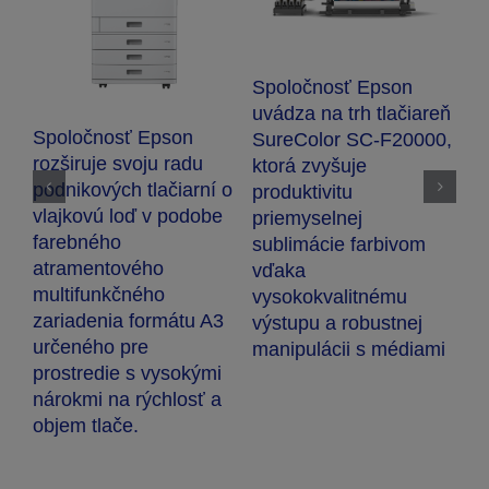
k
Spoločnosť Epson
S
uvádza na trh tlačiareň
z
Spoločnosť Epson
SureColor SC-F20000,
o
rozširuje svoju radu
ktorá zvyšuje
v
podnikových tlačiarní o
produktivitu
t
vlajkovú loď v podobe
priemyselnej
P
farebného
sublimácie farbivom
atramentového
vďaka
multifunkčného
vysokokvalitnému
zariadenia formátu A3
výstupu a robustnej
určeného pre
manipulácii s médiami
prostredie s vysokými
nárokmi na rýchlosť a
objem tlače.