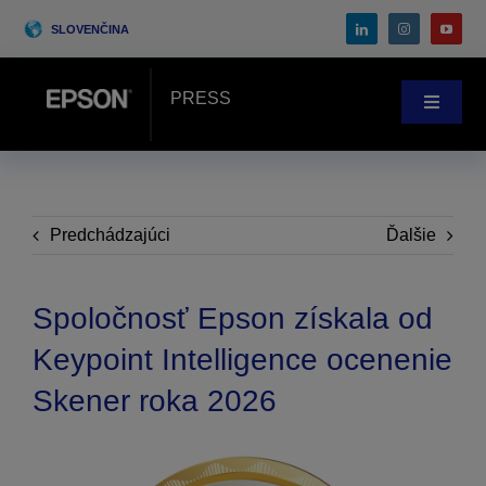
Skip
SLOVENČINA
to
content
PRESS
Toggle
Navigat
Novinky
Prípadové štúdie
Predchádzajúci
Ďalšie
Blog
Spoločnosť Epson získala od
Keypoint Intelligence ocenenie
Podujatia
Skener roka 2026
Search
for: