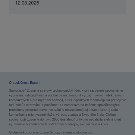
12.03.2026
O spoločnosti Epson
Spoločnosť Epson je svetový technologický líder, ktorý sa venuje spoločnému
vytváraniu udržateľnosti a obohacovaniu komunít využitím svojich efektívnych,
kompaktných a presných technológií, a tiež digitálnych technológií na prepojenie
ľudí, vecí a informácií. Spoločnosť sa zameriava na riešenie spoločenských
problémov prostredníctvom inovácií v oblasti domácej a kancelárskej tlače,
komerčnej a priemyselnej tlače, výroby, vizuálu a životného štýlu. Cieľom
spoločnosti Epson je do roku 2050 dosiahnuť uhlíkovú negativitu a eliminovať
využívanie obmedzených podzemných zdrojov, ako sú ropa a kovy.
Globálna korporácia Epson Group, vedená spoločnosťou