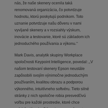
nás, že naše skenery ocenila taká
renomovaná organizácia, čo potvrdzuje
hodnotu, ktorú poskytujú podnikom. Toto
uznanie potvrdzuje našu dôveru v nami
vyvíjané skenery a v rozsiahly výskum,
inovácie a testovanie, ktoré sú základom ich
jednoduchého používania a výkonu.‘‘
Mark Davis, analytik skupiny Workplace
spoločnosti Keypoint Intelligence, povedal: ‚‚V
našom testovaní skenery Epson neustále
zapôsobili svojím výnimočne jednoduchým
používaním, kvalitou obrazu a podporou
výkonného, intuitívneho softvéru. Tieto silné
stránky z nich spoločne robia presvedčivú
voľbu pre každé prostredie, ktoré chce