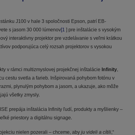
stánku J100 v hale 3 spoločnosti Epson, patrí EB-
vete s jasom 30 000 lúmenov
[1
] pre inštalácie s vysokým
vý interaktívny projektor pre vzdelávanie s veľmi krátkou
ktívov podporujúca celý rozsah projektorov s vysokou
y v rámci multizmyslovej projekčnej inštalácie
Infinity
,
u cestu svetla a farieb. Inšpirovaná pohybom fotónu v
odrazmi, plynulým pohybom a jasom, a ukazuje, ako môže
ájajú všetky zmysly.
E prepája inštalácia Infinity ľudí, produkty a myšlienky –
veľké priestory a digitálnu signage.
ojekciu nielen pozerali – chceme, aby
ju videli a cítili
,“