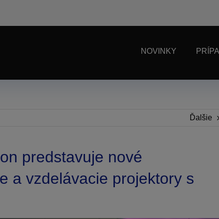
NOVINKY
PRÍP
Ďalšie
on predstavuje nové
e a vzdelávacie projektory s