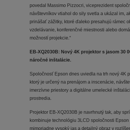
povedal Massimo Pizzocri, viceprezident spoločn
návštevníkov vtiahol do sily svetla a ukázal im, 
prinášať zážitky, ktoré ďaleko presahujú rámec o
vzdelávanie, konferenčné miestnosti alebo dom
možností projekcie.“
EB-XQ2030B: Nový 4K projektor s jasom 30 0
náročné inštalácie.
Spoločnosť Epson dnes uviedla na trh nový 4K 
ktorý je určený na prenájom a inscenácie, návšt
imerzívne priestory a digitálne umelecké inštal
prostredia.
Projektor EB-XQ2030B je navrhnutý tak, aby sprís
kombinuje technológiu 3LCD spoločnosti Epson s
mimoriadne vysoký jas a detailný obraz v rozlí