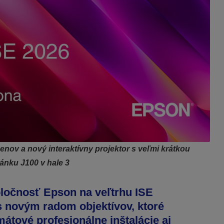
enov a nový interaktívny projektor s veľmi krátkou
ánku J100 v hale 3
oločnosť Epson na veľtrhu ISE
s novým radom objektívov, ktoré
átové profesionálne inštalácie aj