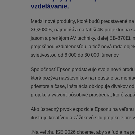
vzdelávanie.
Medzi nové produkty, ktoré budú predstavené na 
XQ2030B, najmenší a najľahší 4K projektor na s
jasom a prenájom AV techniky, ďalej EB‑870Ei, no
projekčnou vzdialenosťou, a tiež nová rada obje
svietivosťou od 6 000 do 30 000 lúmenov.
Spoločnosť Epson predstavuje svoje nové produkt
ktorá pozýva návštevníkov na neustále sa meniac
priestore a čase, inštalácia obklopuje divákov 
projekcia vytvoriť pôsobivé prostredia, ktoré zap
Ako ústredný prvok expozície Epsonu na veľtrhu IS
ilustruje kreatívnu a zážitkovú silu projekcie pre 
„Na veľtrhu ISE 2026 chceme, aby sa ľudia na pr