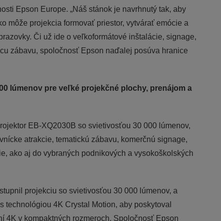
osti Epson Europe. „Náš stánok je navrhnutý tak, aby
ako môže projekcia formovať priestor, vytvárať emócie a
brazovky. Či už ide o veľkoformátové inštalácie, signage,
ácu zábavu, spoločnosť Epson naďalej posúva hranice
00 lúmenov pre veľké projekčné plochy, prenájom a
projektor EB-XQ2030B so svietivosťou 30 000 lúmenov,
evnícke atrakcie, tematickú zábavu, komerčnú signage,
ácie, ako aj do vybraných podnikových a vysokoškolských
tupnil projekciu so svietivosťou 30 000 lúmenov, a
 technológiou 4K Crystal Motion, aby poskytoval
šení 4K v kompaktných rozmeroch. Spoločnosť Epson