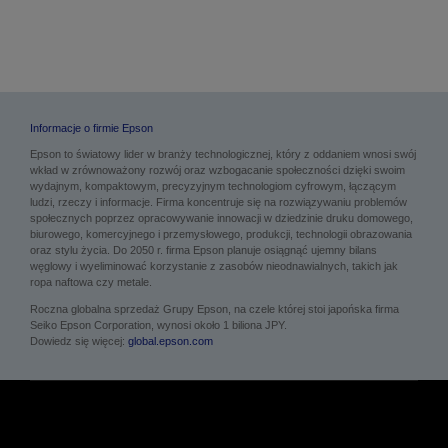
Informacje o firmie Epson
Epson to światowy lider w branży technologicznej, który z oddaniem wnosi swój
wkład w zrównoważony rozwój oraz wzbogacanie społeczności dzięki swoim
wydajnym, kompaktowym, precyzyjnym technologiom cyfrowym, łączącym
ludzi, rzeczy i informacje. Firma koncentruje się na rozwiązywaniu problemów
społecznych poprzez opracowywanie innowacji w dziedzinie druku domowego,
biurowego, komercyjnego i przemysłowego, produkcji, technologii obrazowania
oraz stylu życia. Do 2050 r. firma Epson planuje osiągnąć ujemny bilans
węglowy i wyeliminować korzystanie z zasobów nieodnawialnych, takich jak
ropa naftowa czy metale.
Roczna globalna sprzedaż Grupy Epson, na czele której stoi japońska firma
Seiko Epson Corporation, wynosi około 1 biliona JPY.
Dowiedz się więcej:
global.epson.com