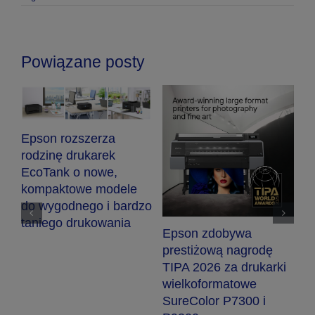
Powiązane posty
Epson rozszerza
rodzinę drukarek
EcoTank o nowe,
kompaktowe modele
ją
do wygodnego i bardzo
taniego drukowania
E
Epson zdobywa
r
prestiżową nagrodę
n
TIPA 2026 za drukarki
d
wielkoformatowe
o
SureColor P7300 i