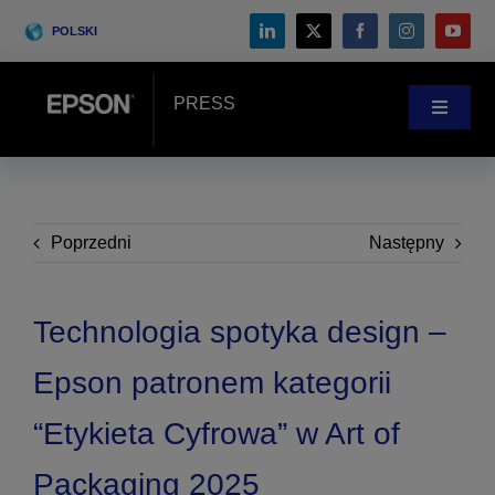
Skip
POLSKI
to
content
PRESS
Toggle
Navigat
Wiadomości
Historie klientów
Poprzedni
Następny
Blog
Technologia spotyka design –
Epson patronem kategorii
Wydarzenia
“Etykieta Cyfrowa” w Art of
Search
Packaging 2025
for: