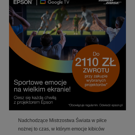
Nadchodzące Mistrzostwa Świata w piłce
nożnej to czas, w którym emocje kibiców