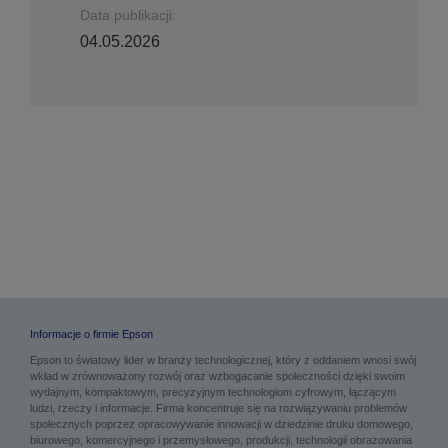
Data publikacji:
04.05.2026
Informacje o firmie Epson
Epson to światowy lider w branży technologicznej, który z oddaniem wnosi swój
wkład w zrównoważony rozwój oraz wzbogacanie społeczności dzięki swoim
wydajnym, kompaktowym, precyzyjnym technologiom cyfrowym, łączącym
ludzi, rzeczy i informacje. Firma koncentruje się na rozwiązywaniu problemów
społecznych poprzez opracowywanie innowacji w dziedzinie druku domowego,
biurowego, komercyjnego i przemysłowego, produkcji, technologii obrazowania