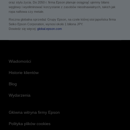
oraz stylu życia. Do 2050 r. firma Epson planuje osiągnąć ujemny bilans
węglowy i wyeliminować korzystanie z zasobów nieodnawialnych, takich jak
ropa naftowa czy metale.
Roczna globalna sprzedaż Grupy Epson, na czele której stoi japońska firma
Seiko Epson Corporation, wynosi około 1 biliona JPY.
Dowiedz się więcej:
global.epson.com
Wiadomości
Historie klientów
Blog
Wydarzenia
Główna witryna firmy Epson
Polityka plików cookies