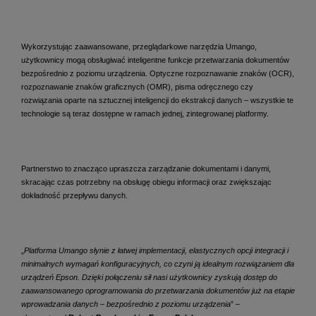
Wykorzystując zaawansowane, przeglądarkowe narzędzia Umango,
użytkownicy mogą obsługiwać inteligentne funkcje przetwarzania dokumentów
bezpośrednio z poziomu urządzenia. Optyczne rozpoznawanie znaków (OCR),
rozpoznawanie znaków graficznych (OMR), pisma odręcznego czy
rozwiązania oparte na sztucznej inteligencji do ekstrakcji danych – wszystkie te
technologie są teraz dostępne w ramach jednej, zintegrowanej platformy.
Partnerstwo to znacząco upraszcza zarządzanie dokumentami i danymi,
skracając czas potrzebny na obsługę obiegu informacji oraz zwiększając
dokładność przepływu danych.
„
Platforma Umango słynie z łatwej implementacji, elastycznych opcji integracji i
minimalnych wymagań konfiguracyjnych, co czyni ją idealnym rozwiązaniem dla
urządzeń Epson. Dzięki połączeniu sił nasi użytkownicy zyskują dostęp do
zaawansowanego oprogramowania do przetwarzania dokumentów już na etapie
wprowadzania danych – bezpośrednio z poziomu urządzenia
” –