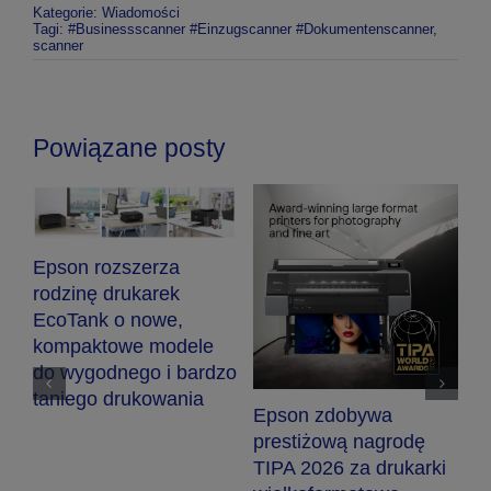
Kategorie:
Wiadomości
Tagi:
#Businessscanner #Einzugscanner #Dokumentenscanner
,
scanner
Powiązane posty
Epson rozszerza
rodzinę drukarek
EcoTank o nowe,
kompaktowe modele
ją
do wygodnego i bardzo
taniego drukowania
E
Epson zdobywa
r
prestiżową nagrodę
n
TIPA 2026 za drukarki