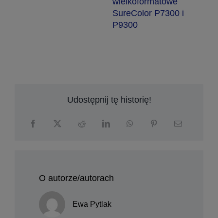
d
wielkoformatowe
o
SureColor P7300 i
a
P9300
Udostępnij tę historię!
O autorze/autorach
Ewa Pytlak