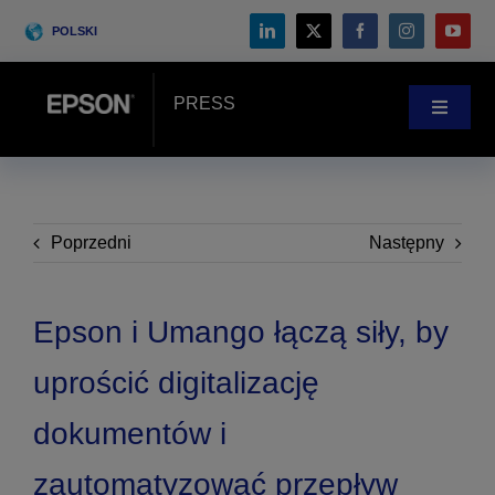
Skip
POLSKI
to
content
PRESS
Toggle
Navigat
Wiadomości
Historie klientów
Poprzedni
Następny
Blog
Epson i Umango łączą siły, by
uprościć digitalizację
Wydarzenia
dokumentów i
Search
zautomatyzować przepływ
for: