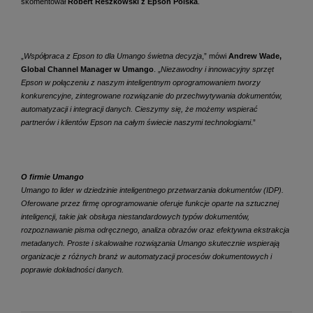
skomentował
Robert Reszkowski z Epson Polska
.
„
Współpraca z Epson to dla Umango świetna decyzja
,” mówi
Andrew Wade,
Global Channel Manager w Umango
. „
Niezawodny i innowacyjny sprzęt
Epson w połączeniu z naszym inteligentnym oprogramowaniem tworzy
konkurencyjne, zintegrowane rozwiązanie do przechwytywania dokumentów,
automatyzacji i integracji danych. Cieszymy się, że możemy wspierać
partnerów i klientów Epson na całym świecie naszymi technologiami
.”
O firmie Umango
Umango to lider w dziedzinie inteligentnego przetwarzania dokumentów (IDP).
Oferowane przez firmę oprogramowanie oferuje funkcje oparte na sztucznej
inteligencji, takie jak obsługa niestandardowych typów dokumentów,
rozpoznawanie pisma odręcznego, analiza obrazów oraz efektywna ekstrakcja
metadanych. Proste i skalowalne rozwiązania Umango skutecznie wspierają
organizacje z różnych branż w automatyzacji procesów dokumentowych i
poprawie dokładności danych.