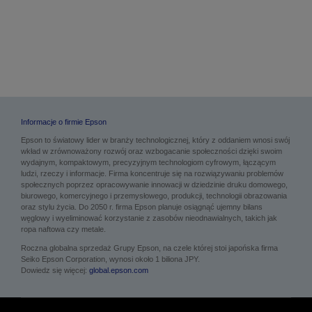
Informacje o firmie Epson
Epson to światowy lider w branży technologicznej, który z oddaniem wnosi swój
wkład w zrównoważony rozwój oraz wzbogacanie społeczności dzięki swoim
wydajnym, kompaktowym, precyzyjnym technologiom cyfrowym, łączącym
ludzi, rzeczy i informacje. Firma koncentruje się na rozwiązywaniu problemów
społecznych poprzez opracowywanie innowacji w dziedzinie druku domowego,
biurowego, komercyjnego i przemysłowego, produkcji, technologii obrazowania
oraz stylu życia. Do 2050 r. firma Epson planuje osiągnąć ujemny bilans
węglowy i wyeliminować korzystanie z zasobów nieodnawialnych, takich jak
ropa naftowa czy metale.
Roczna globalna sprzedaż Grupy Epson, na czele której stoi japońska firma
Seiko Epson Corporation, wynosi około 1 biliona JPY.
Dowiedz się więcej:
global.epson.com