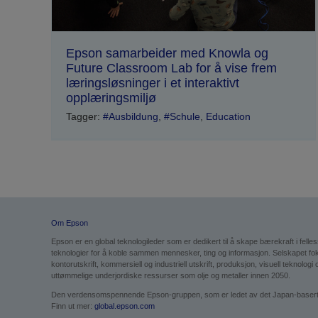
Epson samarbeider med Knowla og
Future Classroom Lab for å vise frem
læringsløsninger i et interaktivt
opplæringsmiljø
Tagger:
#Ausbildung
,
#Schule
,
Education
Om Epson
Epson er en global teknologileder som er dedikert til å skape bærekraft i fell
teknologier for å koble sammen mennesker, ting og informasjon. Selskapet f
kontorutskrift, kommersiell og industriell utskrift, produksjon, visuell teknol
uttømmelige underjordiske ressurser som olje og metaller innen 2050.
Den verdensomspennende Epson-gruppen, som er ledet av det Japan-baserte Se
Finn ut mer:
global.epson.com