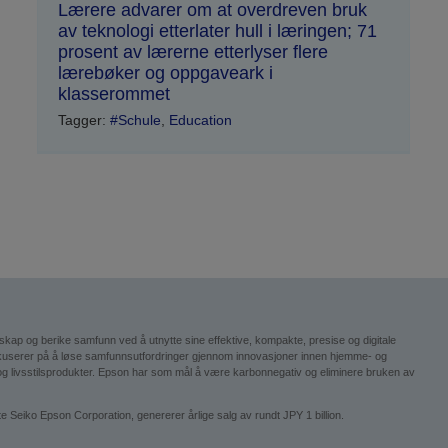
Lærere advarer om at overdreven bruk
av teknologi etterlater hull i læringen; 71
prosent av lærerne etterlyser flere
lærebøker og oppgaveark i
klasserommet
Tagger:
#Schule
,
Education
esskap og berike samfunn ved å utnytte sine effektive, kompakte, presise og digitale
okuserer på å løse samfunnsutfordringer gjennom innovasjoner innen hjemme- og
ogi og livsstilsprodukter. Epson har som mål å være karbonnegativ og eliminere bruken av
iko Epson Corporation, genererer årlige salg av rundt JPY 1 billion.