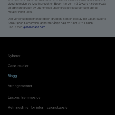
visuell teknologi og livsstilsprodukter. Epson har som mål å være karbonnegativ
og eliminere bruken av uttømmelige underjordiske ressurser som olje og
metaller innen 2050.
Den verdensomspennende Epson-gruppen, som er ledet av det Japan-baserte
Seiko Epson Corporation, genererer årlige salg av rundt JPY 1 billion.
Finn ut mer:
global.epson.com
Nyheter
Case-studier
Blogg
Arrangementer
Epsons hjemmeside
Retningslinjer for informasjonskapsler