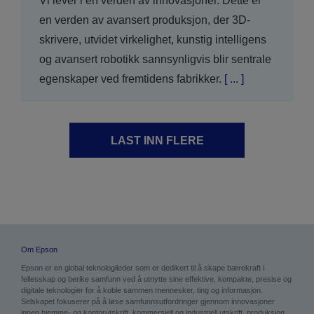
Vi lever i en verden av innovasjoner. Dette er
en verden av avansert produksjon, der 3D-
skrivere, utvidet virkelighet, kunstig intelligens
og avansert robotikk sannsynligvis blir sentrale
egenskaper ved fremtidens fabrikker.
[ ... ]
LAST INN FLERE
Om Epson
Epson er en global teknologileder som er dedikert til å skape bærekraft i
fellesskap og berike samfunn ved å utnytte sine effektive, kompakte, presise og
digitale teknologier for å koble sammen mennesker, ting og informasjon.
Selskapet fokuserer på å løse samfunnsutfordringer gjennom innovasjoner
innen hjemme- og kontorutskrift, kommersiell og industriell utskrift, produksjon,