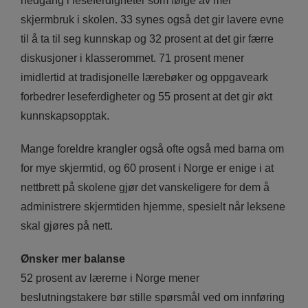
nedgang i leseferdigheter som følge av mer
skjermbruk i skolen. 33 synes også det gir lavere evne
til å ta til seg kunnskap og 32 prosent at det gir færre
diskusjoner i klasserommet. 71 prosent mener
imidlertid at tradisjonelle lærebøker og oppgaveark
forbedrer leseferdigheter og 55 prosent at det gir økt
kunnskapsopptak.
Mange foreldre krangler også ofte også med barna om
for mye skjermtid, og 60 prosent i Norge er enige i at
nettbrett på skolene gjør det vanskeligere for dem å
administrere skjermtiden hjemme, spesielt når leksene
skal gjøres på nett.
Ønsker mer balanse
52 prosent av lærerne i Norge mener
beslutningstakere bør stille spørsmål ved om innføring