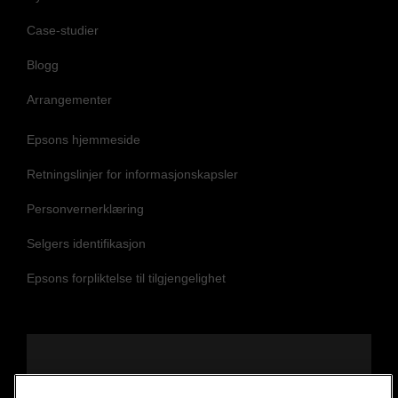
Case-studier
Blogg
Arrangementer
Epsons hjemmeside
Retningslinjer for informasjonskapsler
Personvernerklæring
Selgers identifikasjon
Epsons forpliktelse til tilgjengelighet
Følg oss for å holde deg oppdatert og