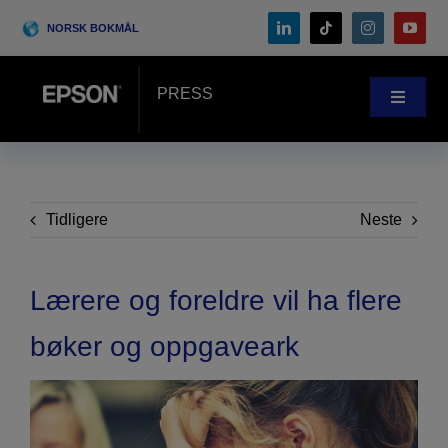
Skip
NORSK BOKMÅL
to
content
PRESS
Toggle
Navigat
Nyheter
Case-Studie
Tidligere
Neste
Blogg
Lærere og foreldre vil ha flere
bøker og oppgaveark
Arrangementer
Search
for: