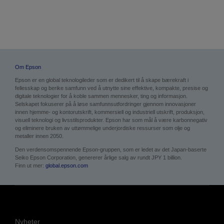
Om Epson
Epson er en global teknologileder som er dedikert til å skape bærekraft i
fellesskap og berike samfunn ved å utnytte sine effektive, kompakte, presise og
digitale teknologier for å koble sammen mennesker, ting og informasjon.
Selskapet fokuserer på å løse samfunnsutfordringer gjennom innovasjoner
innen hjemme- og kontorutskrift, kommersiell og industriell utskrift, produksjon,
visuell teknologi og livsstilsprodukter. Epson har som mål å være karbonnegativ
og eliminere bruken av uttømmelige underjordiske ressurser som olje og
metaller innen 2050.
Den verdensomspennende Epson-gruppen, som er ledet av det Japan-baserte
Seiko Epson Corporation, genererer årlige salg av rundt JPY 1 billion.
Finn ut mer:
global.epson.com
Nyheter