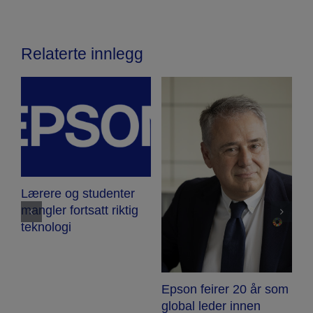
Relaterte innlegg
Lærere og studenter
H
mangler fortsatt riktig
H
teknologi
a
k
t
Epson feirer 20 år som
global leder innen