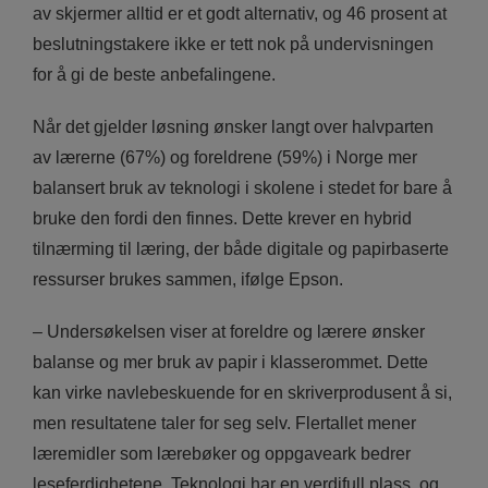
av skjermer alltid er et godt alternativ, og 46 prosent at
beslutningstakere ikke er tett nok på undervisningen
for å gi de beste anbefalingene.
Når det gjelder løsning ønsker langt over halvparten
av lærerne (67%) og foreldrene (59%) i Norge mer
balansert bruk av teknologi i skolene i stedet for bare å
bruke den fordi den finnes. Dette krever en hybrid
tilnærming til læring, der både digitale og papirbaserte
ressurser brukes sammen, ifølge Epson.
– Undersøkelsen viser at foreldre og lærere ønsker
balanse og mer bruk av papir i klasserommet. Dette
kan virke navlebeskuende for en skriverprodusent å si,
men resultatene taler for seg selv. Flertallet mener
læremidler som lærebøker og oppgaveark bedrer
leseferdighetene. Teknologi har en verdifull plass, og