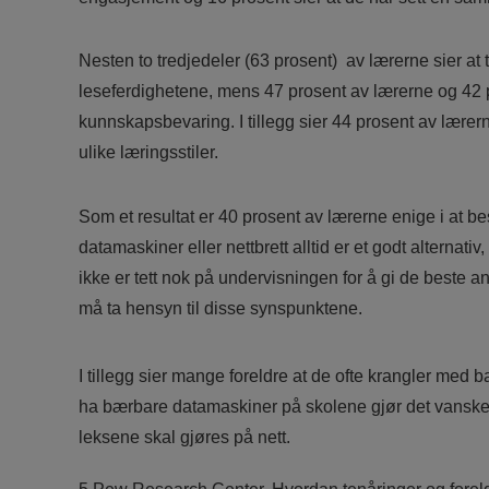
Nesten to tredjedeler (63 prosent) av lærerne sier at 
leseferdighetene, mens 47 prosent av lærerne og 42 pro
kunnskapsbevaring. I tillegg sier 44 prosent av lærer
ulike læringsstiler.
Som et resultat er 40 prosent av lærerne enige i at b
datamaskiner eller nettbrett alltid er et godt alternati
ikke er tett nok på undervisningen for å gi de beste an
må ta hensyn til disse synspunktene.
I tillegg sier mange foreldre at de ofte krangler med 
ha bærbare datamaskiner på skolene gjør det vanskel
leksene skal gjøres på nett.