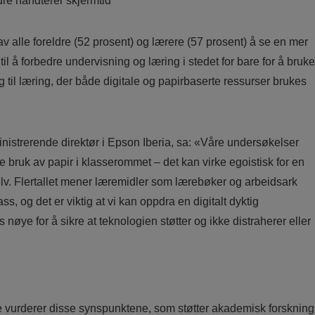
re håndterer skjermtid
av alle foreldre (52 prosent) og lærere (57 prosent) å se en mer
il å forbedre undervisning og læring i stedet for bare for å bruke
g til læring, der både digitale og papirbaserte ressurser brukes
istrerende direktør i Epson Iberia, sa: «Våre undersøkelser
e bruk av papir i klasserommet – det kan virke egoistisk for en
selv. Flertallet mener læremidler som lærebøker og arbeidsark
s, og det er viktig at vi kan oppdra en digitalt dyktig
nøye for å sikre at teknologien støtter og ikke distraherer eller
re vurderer disse synspunktene, som støtter akademisk forskning