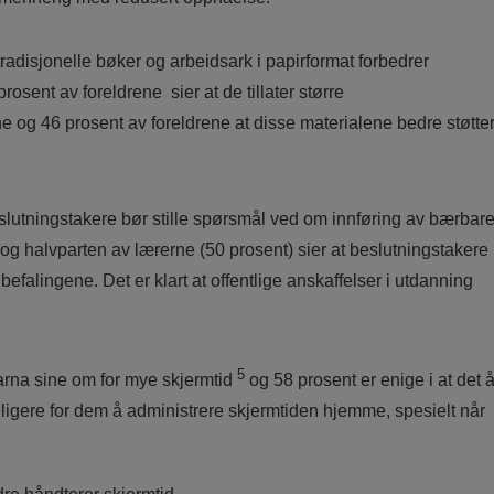
tradisjonelle bøker og arbeidsark i papirformat forbedrer
sent av foreldrene sier at de tillater større
ne og 46 prosent av foreldrene at disse materialene bedre støtte
eslutningstakere bør stille spørsmål ved om innføring av bærbar
v, og halvparten av lærerne (50 prosent) sier at beslutningstakere
befalingene. Det er klart at offentlige anskaffelser i utdanning
5
barna sine om for mye skjermtid
og 58 prosent er enige i at det 
igere for dem å administrere skjermtiden hjemme, spesielt når