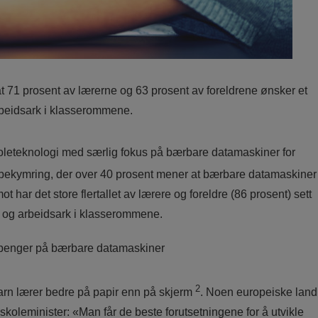
 at 71 prosent av lærerne og 63 prosent av foreldrene ønsker et
rbeidsark i klasserommene.
koleteknologi med særlig fokus på bærbare datamaskiner for
e bekymring, der over 40 prosent mener at bærbare datamaskiner
t har det store flertallet av lærere og foreldre (86 prosent) sett
er og arbeidsark i klasserommene.
e penger på bærbare datamaskiner
2
barn lærer bedre på papir enn på skjerm
. Noen europeiske land
skoleminister: «Man får de beste forutsetningene for å utvikle