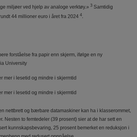
3
oge miljøer ved hjelp av analoge verktøy.»
Samtidig
4
undt 44 millioner euro i året fra 2024
.
re forståelse fra papir enn skjerm, ifølge en ny
ia University
mer i lesetid og mindre i skjermtid
mer i lesetid og mindre i skjermtid
ngen nettbrett og bærbare datamaskiner kan ha i klasserommet,
r. Nesten to femtedeler (39 prosent) sier at de har sett en
dusert kunnskapsbevaring, 25 prosent bemerket en reduksjon i
ammenheng med redusert oppnåelse.