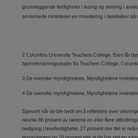
grunnleggende ferdigheter i lesing og skriving i anal
annonserte ministeren en investering i lærebøker på r
2 Columbia University Teachers College, Barn får dype
hjerneforskningsstudie fra Teachers College, Columb
3 De svenske myndighetene, Myndighetene investerer 
4 De svenske myndighetene, Myndighetene investerer 
Spesielt når de ble bedt om å reflektere over virkni
nevnte 86 prosent av lærerne en eller flere utfordringe
nedgang i leseferdigheter, 27 prosent sier det er re
engasjement og 16 prosent sier at de har sett en s