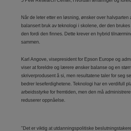
5 Pew Research Center, Hvordan tenåringer og foreld
Når de leter etter en løsning, ønsker over halvparten 
balansert bruk av teknologi i skolene, der den brukes t
den fordi den finnes. Dette krever en hybrid tilnærmin
sammen.
Karl Angove, visepresident for Epson Europe og admin
viser at foreldre og lærere ønsker balanse og en størr
skriverprodusent å si, men resultatene taler for seg 
bedrer leseferdighetene. Teknologi har en verdifull plas
arbeidsstyrke for fremtiden, men den må administreres 
reduserer oppnåelse.
"Det er viktig at utdanningspolitiske beslutningstake