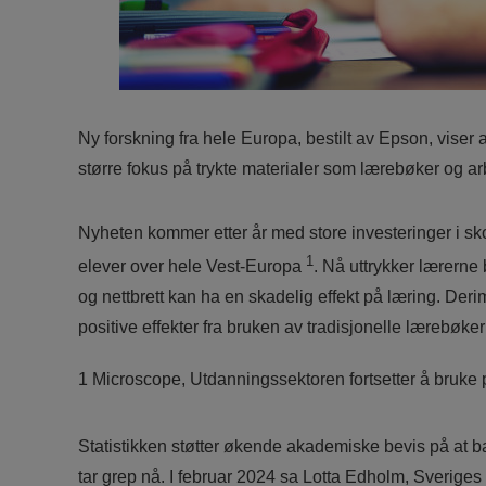
Ny forskning fra hele Europa, bestilt av Epson, viser
større fokus på trykte materialer som lærebøker og a
Nyheten kommer etter år med store investeringer i s
1
elever over hele Vest-Europa
. Nå uttrykker lærern
og nettbrett kan ha en skadelig effekt på læring. Derimo
positive effekter fra bruken av tradisjonelle lærebøk
1 Microscope, Utdanningssektoren fortsetter å bruk
Statistikken støtter økende akademiske bevis på at 
tar grep nå. I februar 2024 sa Lotta Edholm, Sveriges 