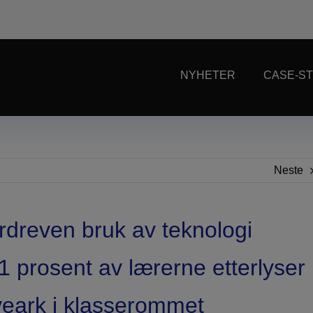
NYHETER
CASE-ST
Neste
dreven bruk av teknologi
 71 prosent av lærerne etterlyser
veark i klasserommet