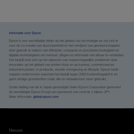
Informatie over Epson
Epson is een wereldwijde leider op het gebied van technologie en zet zich in
voor de co-creatie van duurzaamheid en het verrijken van gemeenschappen
door gebruik te maken van efficiënte, compacte en precisietechnologieën en
digitale technologieën om mensen, dingen en informatie met elkaar te verbinden.
Het bedrijf richt zich op het oplossen van maatschappelijke problemen door
innovaties op het gebied van printen thuis en op kantoor, commercieel en
industrieel printen, in productie, visuele vormgeving en lifestyle. Epson heeft
stappen ondernomen waarmee het bedrijf tegen 2050 koolstofnegatief is en
geen eindige grondstoffen zoals olie en metaalertsen meer gebruikt.
Onder leiding van de in Japan gevestigde Seiko Epson Corporation genereert
de wereldwijde Epson Group een jaaromzet van rond de 1 biljoen JPY.
Meer informatie:
global.epson.com