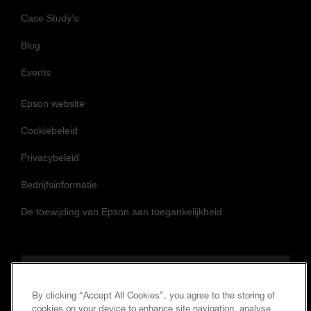
Nieuws
Case Study’s
Blog
Events
Epson website
Cookiebeleid
Privacybeleid
Bedrijfsinformatie
De toewijding van Epson aan toegankelijkheid
By clicking “Accept All Cookies”, you agree to the storing of
cookies on your device to enhance site navigation, analyse