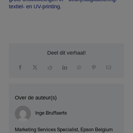
circulariteit van
o
producten te
2
verbeteren
Deel dit verhaal!
Over de auteur(s)
Inge Bruffaerts