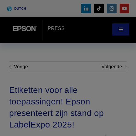
Skip
DUTCH
to
content
PRESS
Toggle
Navigat
Nieuws
Klantenverhalen
Vorige
Volgende
Blog
Etiketten voor alle
toepassingen! Epson
Events
presenteert zijn stand op
LabelExpo 2025!
Search
for: