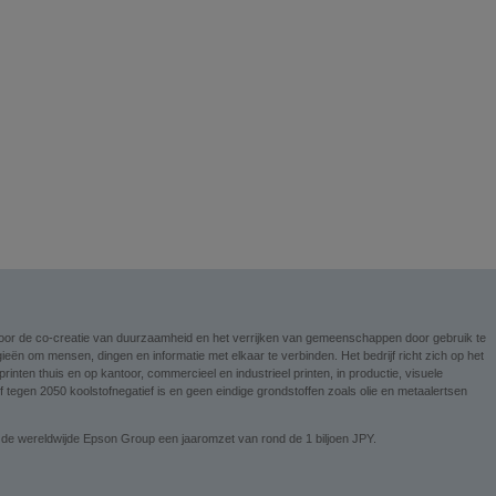
n voor de co-creatie van duurzaamheid en het verrijken van gemeenschappen door gebruik te
ieën om mensen, dingen en informatie met elkaar te verbinden. Het bedrijf richt zich op het
nten thuis en op kantoor, commercieel en industrieel printen, in productie, visuele
tegen 2050 koolstofnegatief is en geen eindige grondstoffen zoals olie en metaalertsen
 de wereldwijde Epson Group een jaaromzet van rond de 1 biljoen JPY.