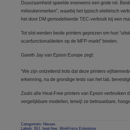
Duurzaamheid speelde eveneens een grote rol. Beid
milieukenmerken”, waarbij het typisch elektrisch ver
het door DM gemodelleerde TEC-verbruik bij een maa
Tot slot werden beide printers geprezen om hun “uitst
scanfunctionaliteiten op de MFP-markt” bieden.
Gareth Jay van Epson Europe zegt:
“We zijn ontzettend trots dat deze printers vijfste
erkenning, na de grondige tests van het lab, bevesti
Zoals alle Heat-Free printers van Epson verbruike
vergelijkbare modellen, terwijl ze betrouwbare, hoogw
Categorieën:
Nieuws
Labels:
BIJ
,
heat-free
,
WorkForce Enterprise