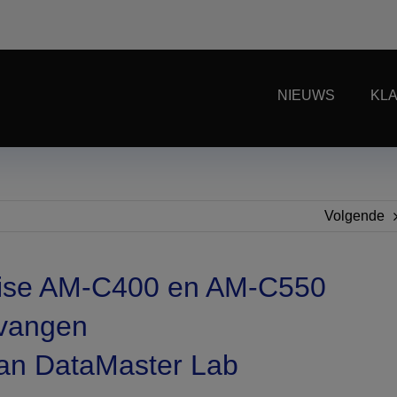
NIEUWS
KL
Volgende
rise AM-C400 en AM-C550
ntvangen
van DataMaster Lab