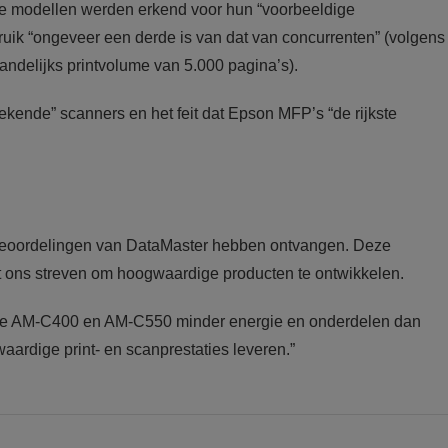
e modellen werden erkend voor hun “voorbeeldige
bruik “ongeveer een derde is van dat van concurrenten” (volgens
ndelijks printvolume van 5.000 pagina’s).
ekende” scanners en het feit dat Epson MFP’s “de rijkste
rrenbeoordelingen van DataMaster hebben ontvangen. Deze
gt ons streven om hoogwaardige producten te ontwikkelen.
n de AM-C400 en AM-C550 minder energie en onderdelen dan
aardige print- en scanprestaties leveren.”