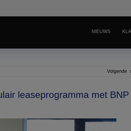
NIEUWS
KL
Volgende
culair leaseprogramma met BNP