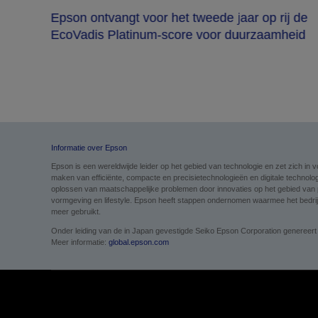
Epson ontvangt voor het tweede jaar op rij de
EcoVadis Platinum-score voor duurzaamheid
Informatie over Epson
Epson is een wereldwijde leider op het gebied van technologie en zet zich i
maken van efficiënte, compacte en precisietechnologieën en digitale technolog
oplossen van maatschappelijke problemen door innovaties op het gebied van pri
vormgeving en lifestyle. Epson heeft stappen ondernomen waarmee het bedrijf 
meer gebruikt.
Onder leiding van de in Japan gevestigde Seiko Epson Corporation genereert
Meer informatie:
global.epson.com