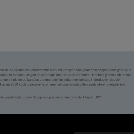
n voor de co-creatie van duurzaamheid en het verrijken van gemeenschappen door gebruik te
ieën om mensen, dingen en informatie met elkaar te verbinden. Het bedrijf richt zich op het
nten thuis en op kantoor, commercieel en industrieel printen, in productie, visuele
tegen 2050 koolstofnegatief is en geen eindige grondstoffen zoals olie en metaalertsen
 de wereldwijde Epson Group een jaaromzet van rond de 1 biljoen JPY.