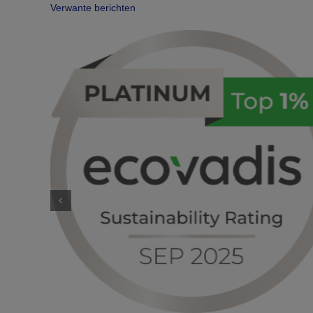
Verwante berichten
oor
triële